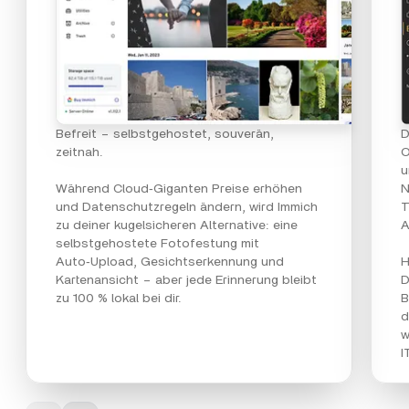
Befreit – selbstgehostet, souverän,
D
zeitnah.
O
u
Während Cloud‑Giganten Preise erhöhen
N
und Datenschutzregeln ändern, wird Immich
T
zu deiner kugelsicheren Alternative: eine
A
selbstgehostete Fotofestung mit
Auto‑Upload, Gesichtserkennung und
H
Kartenansicht – aber jede Erinnerung bleibt
D
zu 100 % lokal bei dir.
B
d
w
I