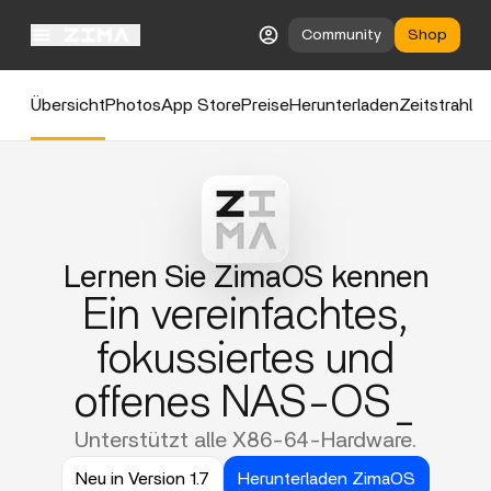
Community
Shop
Übersicht
Photos
App Store
Preise
Herunterladen
Zeitstrahl
Lernen Sie ZimaOS kennen
Ein vereinfachtes,
fokussiertes und
offenes NAS-OS_
Unterstützt alle X86-64-Hardware.
Neu in Version 1.7
Herunterladen ZimaOS