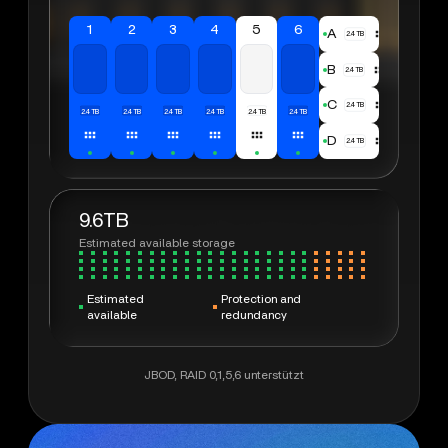
1
2
3
4
5
6
A
2.4TB
B
2.4TB
C
2.4TB
2.4TB
2.4TB
2.4TB
2.4TB
2.4TB
2.4TB
D
2.4TB
9.6TB
Estimated available storage
Estimated
Protection and
available
redundancy
JBOD, RAID 0,1,5,6 unterstützt