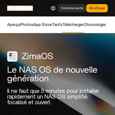
Communauté
Boutique
Aperçu
Photos
App Store
Tarifs
Télécharger
Chronologie
ZimaOS
Le NAS OS de nouvelle
génération
Il ne faut que 5 minutes pour installer
rapidement un NAS OS simplifié,
focalisé et ouvert.