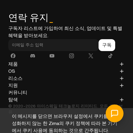
연락 유지
_
구독자 리스트에 가입하여 최신 소식, 업데이트 및 특별
혜택을 받아보세요.
구독
제품
ZimaCube
OS
ZimaBoard 2
ZimaOS
리소스
ZimaBoard
CasaOS
블로그
지원
ZimaBlade
문서
개인정보 처리방침
커뮤니티
액세서리
갤러리
환불 정책
탐색
© 2020-2026 아이스웨일 테크놀로지 리미티드. 모든 권리 보
배송 정책
회사 소개
유.
서비스 이용약관
유통사
이 메시지를 닫으면 브라우저 설정에서 쿠키를 비활
도움말 센터
제휴사
성화하지 않는 한 Zima의 쿠키 정책에 따라 본 기기
에서 쿠키 사용에 동의하는 것으로 간주됩니다.