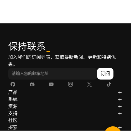
保持联系
_
加入我们的订阅列表，获取最新新闻、更新和特别优
惠。
订阅
产品
ZimaCube
系统
ZimaBoard 2
ZimaOS
资源
ZimaBoard
CasaOS
博客
支持
ZimaBlade
文档
隐私政策
社区
配件
画廊
退款政策
探索