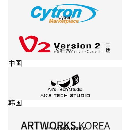
Cytron
Version 2
中国
Ak's Tech Studio
韩国
ARTWORKS KOREA