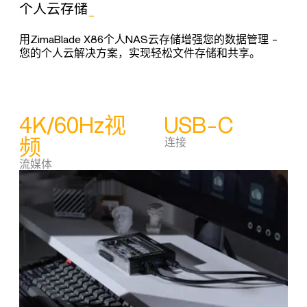
个人云存储
_
轻
数字
用ZimaBlade X86个人NAS云存储增强您的数据管理 -
用Z
您的个人云解决方案，实现轻松文件存储和共享。
家
方
4K/60Hz视
USB-C
频
连接
透
流媒体