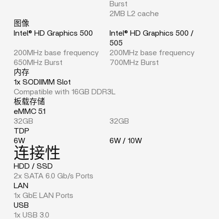
Burst
2MB L2 cache
图像
Intel® HD Graphics 500
Intel® HD Graphics 500 /
505
200MHz base frequency
200MHz base frequency
650MHz Burst
700MHz Burst
内存
1x SODIIMM Slot
Compatible with 16GB DDR3L
板载存储
eMMC 5.1
32GB
32GB
TDP
6W
6W / 10W
连接性
HDD / SSD
2x SATA 6.0 Gb/s Ports
LAN
1x GbE LAN Ports
USB
1x USB 3.0