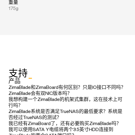
重量
175g
支持
_
产品
ZimaBlade和ZimaBoard有何区别？只是IO接口不同吗？
ZimaBlade设计为更紧凑、预算友好的选项，功能稍有
ZimaBlade会有双NIC版本吗？
减少，旨在使家庭实验室和个人云设置更易于访问。
多NIC产品线将定位于ZimaBoard及其后续型号。
我想构建一个ZimaBlade的机架式集群，这在技术上可
ZimaBlade将更多关注信用卡大小、被动散热和可堆叠
行吗？
然而，ZimaBoard将专注于更大的尺寸、增强的性能和
产品形态的发展。
通过社区互动，我们发现集群是一个受欢迎的应用场
ZimaBlade系统是否满足TrueNAS的最低要求？系统是
更多的接口选项，远离ZimaBlade的超紧凑设计。这些
当前版本仍采用Realtek的NIC。
景。利用PVE和Ansible等软件，您可以快速建立一个紧
否经过TrueNAS的测试？
差异意味着ZimaBoard和ZimaBlade在Zima产品生态系
凑的桌面级集群。Zima团队还在探索基于ZimaBlade的
是的，我们之前进行了TrueNAS的基本兼容性测试和验
我已经有ZimaBoard了，还有必要购买ZimaBlade吗？
统内迎合了不同的用例，反映了两年来的社区反馈和用
HAL9000原型灵感的服务器概念设计。
证。此外，这里有一个用户在ZimaBoard上安装测试视
我们花了一些时间定制优化，使ZimaBlade支持16GB
我可以使用SATA Y电缆将两个3.5英寸HDD连接到