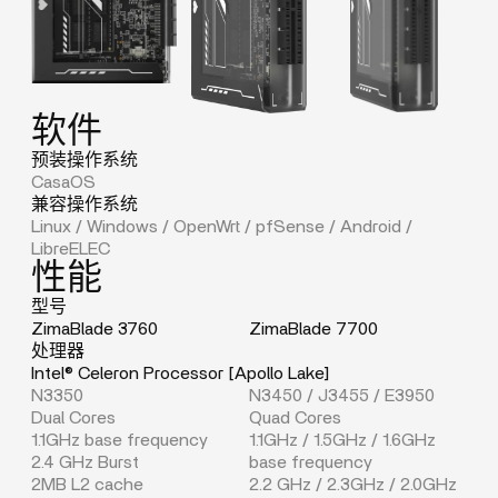
软件
预装操作系统
CasaOS
兼容操作系统
Linux / Windows / OpenWrt / pfSense / Android /
LibreELEC
性能
型号
ZimaBlade 3760
ZimaBlade 7700
处理器
Intel® Celeron Processor [Apollo Lake]
N3350
N3450 / J3455 / E3950
Dual Cores
Quad Cores
1.1GHz base frequency
1.1GHz / 1.5GHz / 1.6GHz
2.4 GHz Burst
base frequency
2MB L2 cache
2.2 GHz / 2.3GHz / 2.0GHz