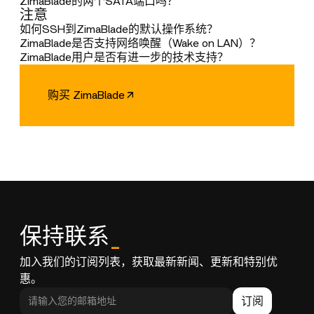
户建议。
频的链接供您参考：https://www.youtube.com/watch?
RAM。
ZimaBlade的两个SATA端口吗？
注意
v=DwHvHMTkva8
是的，SATA Y电缆完全兼容将两个3.5英寸HDD连接到
与Board相比，ZimaBlade更紧凑小巧，C端口的设计也
ZimaBlade，这一设置在工程完整性和可靠性方面已得
如何SSH到ZimaBlade的默认操作系统？
使其成为您的日常便携计算模块之一，插入C端口显示
到长期确认。
要SSH到CasaOS：
ZimaBlade是否支持网络唤醒（Wake on LAN）？
器，您的个人开发人员就开始工作了。
ZimaBlade具有网络唤醒（WoL）功能，可以远程开机并
ZimaBlade用户是否有进一步的技术支持？
1. 获取IP：检查您的路由器以找到CasaOS设备的IP。
从睡眠或关闭状态唤醒，方便网络访问。可以通过BIOS
加入我们不断壮大的超过一万名个人服务器爱好者的社
在小型x86集群场景中，ZimaBlade也有更多的活动空
2. SSH命令：在终端中输入ssh
设置启用或禁用此功能。
区，访问:
购买 ZimaBlade
间，我们正在积极设计一些开源模型并在社区中分享，
casaos@IP_ADDRESS。
Discord：
https://discord.com/invite/f9nzbmpMtU
如果您有兴趣，我们诚挚邀请您参与这种方向的社区讨
3. 凭证：用户名和密码都使用"casaos"。
GitHub：
https://github.com/IceWhaleTech/CasaOS
。
论。
在这里，成员们分享技术、硬件选择和DIY项目的提
快速安全，您现在已连接到CasaOS。
示。
如有产品使用或质量问题，请随时通过
support@icewhale.org
'>
support@icewhale.org
联系我
们。我们的团队致力于提供及时和集中的支持。
如果您正在寻找更多令人兴奋的DIY项目，我们的文档
部分和社区将提供大量灵感。
保持联系
_
加入我们的订阅列表，获取最新新闻、更新和特别优
惠。
订阅