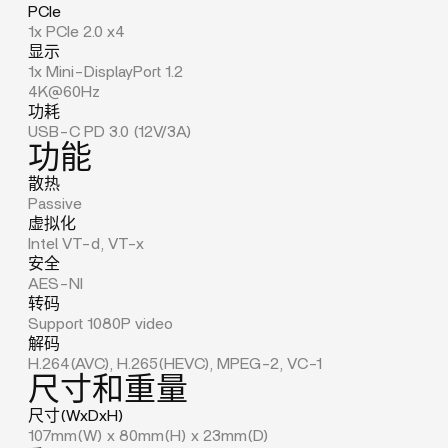
PCIe
1x PCIe 2.0 x4
显示
1x Mini-DisplayPort 1.2
4K@60Hz
功耗
USB-C PD 3.0 (12V/3A)
功能
散热
Passive
虚拟化
Intel VT-d, VT-x
安全
AES-NI
转码
Support 1080P video
解码
H.264(AVC), H.265(HEVC), MPEG-2, VC-1
尺寸和重量
尺寸(WxDxH)
107mm(W) x 80mm(H) x 23mm(D)