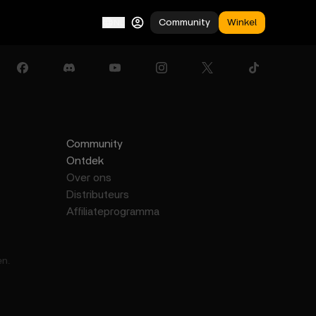
Community
Winkel
NL
Community
Ontdek
Over ons
Distributeurs
Affiliateprogramma
en.