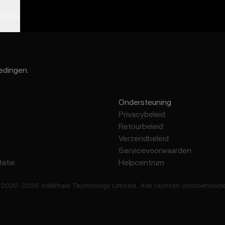
ntdek
edingen.
Ondersteuning
Privacybeleid
Retourbeleid
Verzendbeleid
Servicevoorwaarden
atie
Helpcentrum
2020-2026 IceWhale Technology Limited. Alle rechten voorbehoud