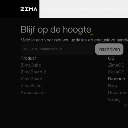
Producten
ZimaOS
Bronnen
Ondersteuning
O
Blijf op de hoogte
_
Meld je aan voor nieuws, updates en exclusieve aanbi
Inschrijven
Product
OS
ZimaCube
ZimaOS
ZimaBoard 2
CasaOS
ZimaBoard
Bronnen
ZimaBlade
Blog
Accessoires
Document
Galerij
© 