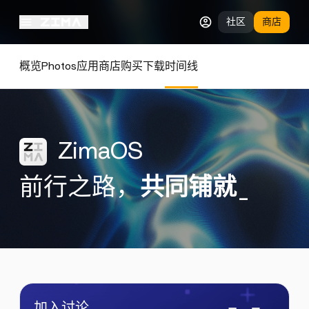
社区
商店
概览
Photos
应用商店
购买
下载
时间线
ZimaOS
前行之路，
共同铺就
_
加入讨论