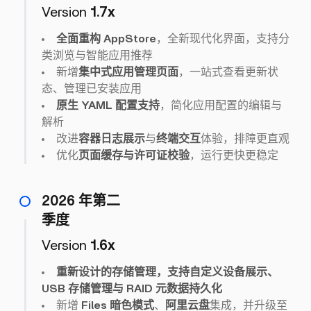
Version
1.7x
全面重构 AppStore
，全新现代化界面，支持分
类浏览与智能应用推荐
新增
集中式应用管理页面
，一站式查看更新状
态、管理已安装应用
原生 YAML 配置支持
，简化应用配置的编辑与
解析
改进
容器日志展示
与
终端交互
体验，排障更直观
优化
页面缓存与许可证校验
，运行更快更稳定
2026 年第二
季度
Version
1.6x
重新设计的存储管理，支持自定义设备展示、
USB 存储管理与 RAID 元数据持久化
新增
Files 暗色模式
、
阿里云盘
集成，并升级至