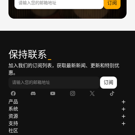
订阅
保持联系
_
加入我们的订阅列表，获取最新新闻、更新和特别优
惠。
订阅
产品
ZimaCube
系统
ZimaBoard 2
ZimaOS
资源
ZimaBoard
CasaOS
博客
支持
ZimaBlade
文档
隐私政策
社区