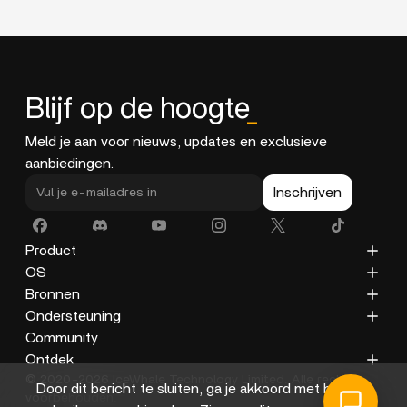
Blijf op de hoogte
_
Meld je aan voor nieuws, updates en exclusieve
aanbiedingen.
Inschrijven
Product
ZimaCube
OS
ZimaBoard 2
ZimaOS
Bronnen
ZimaBoard
CasaOS
Blog
Ondersteuning
ZimaBlade
Documentatie
Privacybeleid
Community
Accessoires
Galerij
Retourbeleid
Ontdek
© 2020-2026 IceWhale Technology Limited. Alle rechten
Verzendbeleid
Over ons
Door dit bericht te sluiten, ga je akkoord met het
voorbehouden.
Servicevoorwaarden
Distributeurs