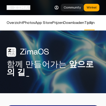
Community
Winkel
Overzicht
Photos
App Store
Prijzen
Downloaden
Tijdlijn
ZimaOS
함께 만들어가는
앞으로
의 길
_