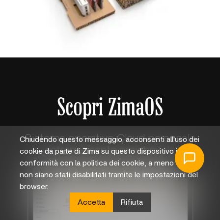
Scopri ZimaOS
Sistema operativo Cloud personale
Chiudendo questo messaggio, acconsenti all'uso dei
estremamente amichevole
cookie da parte di Zima su questo dispositivo in
conformità con la politica dei cookie, a meno che
non siano stati disabilitati tramite le impostazioni del
browser.
Accetta
Rifiuta