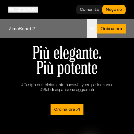
Comunità
Negozio
Scopri ZimaBoard 2
ZimaBoard 2
Ordina ora
Panoramica
Più elegante.
Specifiche
Più potente
#Design completamente nuovo
#Hyper-performance
#Slot di espansione aggiornati
Ordina ora