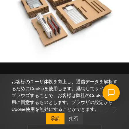
お客様のユーザ体験を向上し、通信データを解析す
ZimaOSに出会う
るためにCookieを使用します。継続してサイトを
ブラウズすることで、お客様は弊社のCookieの使
用に同意するものとします。ブラウザの設定から
非常に使いやすいパーソナルクラ
Cookie使用を無効にすることができます。
ウドOS
承諾
拒否