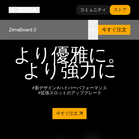
コミュニティ
ストア
ZimaBoard 2に出会う
ZimaBoard 2
今すぐ注文
概要
より優雅に。
仕様
より強力に
#新デザイン
#ハイパーパフォーマンス
#拡張スロットのアップグレード
今すぐ注文