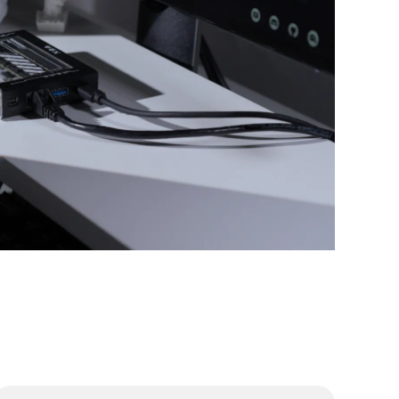
カー
透明なト