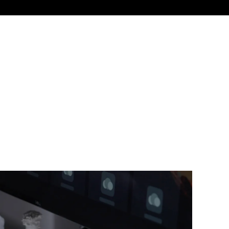
ライト
ZimaB
ャルを解