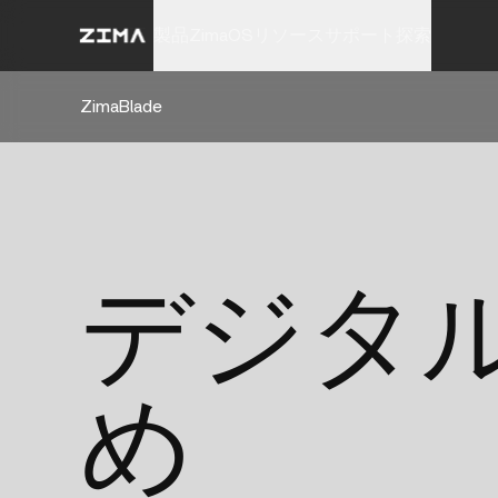
製品
ZimaOS
リソース
サポート
探索
ZimaBlade
デジタ
め
_