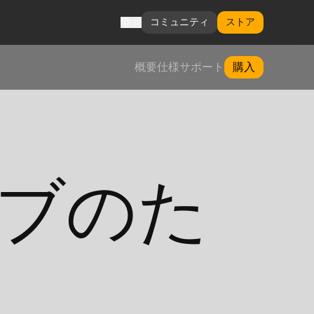
コミュニティ
ストア
JP
概要
仕様
サポート
購入
ブのた