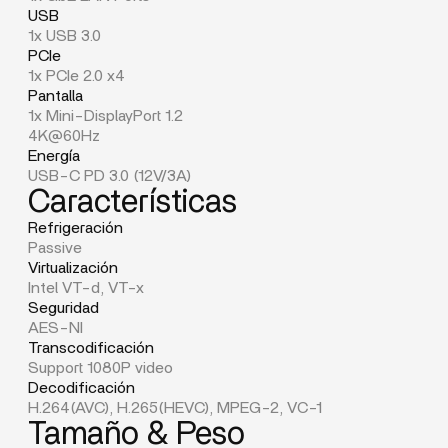
USB
1x USB 3.0
PCIe
1x PCIe 2.0 x4
Pantalla
1x Mini-DisplayPort 1.2
4K@60Hz
Energía
USB-C PD 3.0 (12V/3A)
Características
Refrigeración
Passive
Virtualización
Intel VT-d, VT-x
Seguridad
AES-NI
Transcodificación
Support 1080P video
Decodificación
H.264(AVC), H.265(HEVC), MPEG-2, VC-1
Tamaño & Peso