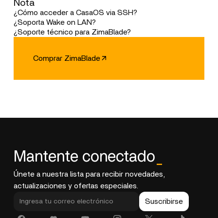
Nota
para clusters x86 y proyectos comunitarios.
Sí, configuración fiable confirmada.
¿Cómo acceder a CasaOS via SSH?
1. Encuentra IP en el router. 2. Usa ssh casaos@IP. 3.
¿Soporta Wake on LAN?
Credenciales: casaos/casaos.
Sí, activable/desactivable via BIOS.
¿Soporte técnico para ZimaBlade?
Únete a la comunidad en Discord/GitHub o contacta
support@icewhale.org
.
Comprar ZimaBlade
Mantente conectado
_
Únete a nuestra lista para recibir novedades,
actualizaciones y ofertas especiales.
Suscribirse