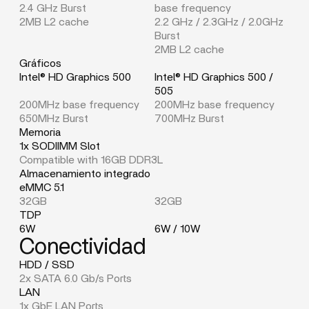
2.4 GHz Burst
base frequency
2MB L2 cache
2.2 GHz / 2.3GHz / 2.0GHz
Burst
2MB L2 cache
Gráficos
Intel® HD Graphics 500
Intel® HD Graphics 500 /
505
200MHz base frequency
200MHz base frequency
650MHz Burst
700MHz Burst
Memoria
1x SODIIMM Slot
Compatible with 16GB DDR3L
Almacenamiento integrado
eMMC 5.1
32GB
32GB
TDP
6W
6W / 10W
Conectividad
HDD / SSD
2x SATA 6.0 Gb/s Ports
LAN
1x GbE LAN Ports