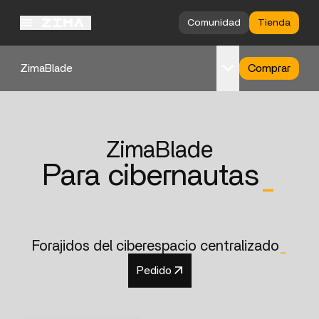
Comunidad
Tienda
ZimaBlade
Comprar
Resumen
Especificaciones
ZimaBlade
Soporte
Para cibernautas
_
Forajidos del ciberespacio centralizado
_
Pedido