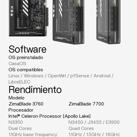
Software
OS preinstalado
CasaOS
OS compatibles
Linux / Windows / OpenWrt / pfSense / Android /
LibreELEC
Rendimiento
Modelo
ZimaBlade 3760
ZimaBlade 7700
Procesador
Intel® Celeron Processor [Apollo Lake]
N3350
N3450 / J3455 / E3950
Dual Cores
Quad Cores
1.1GHz base frequency
1.1GHz / 1.5GHz / 1.6GHz