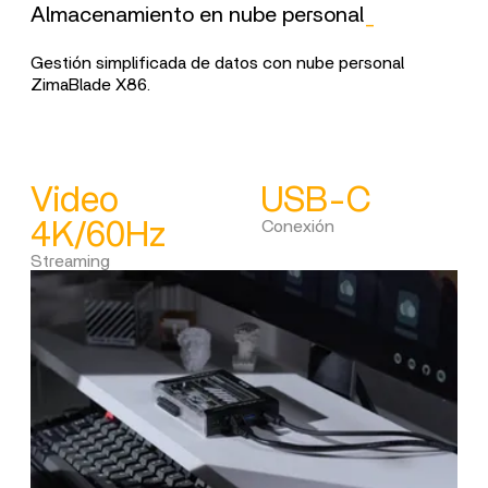
Almacenamiento en nube personal
_
Ser
Gestión simplificada de datos con nube personal
Esc
ZimaBlade X86.
hom
Video
USB-C
T
4K/60Hz
Conexión
ta
Streaming
Ele