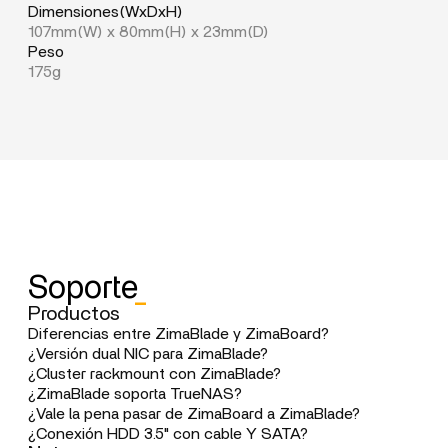
Dimensiones(WxDxH)
107mm(W) x 80mm(H) x 23mm(D)
Peso
175g
Soporte
_
Productos
Diferencias entre ZimaBlade y ZimaBoard?
ZimaBlade es más compacto/económico, ZimaBoard se
¿Versión dual NIC para ZimaBlade?
enfoca en rendimiento/interfaces avanzadas.
Multi-NIC estará en ZimaBoard. ZimaBlade se centra en
¿Cluster rackmount con ZimaBlade?
formato tarjeta y apilable.
Posible con software como PVE/Ansible. Diseño
¿ZimaBlade soporta TrueNAS?
HAL9000 en desarrollo.
Sí, probado. Video referencia disponible en YouTube.
¿Vale la pena pasar de ZimaBoard a ZimaBlade?
ZimaBlade soporta 16GB RAM, formato portátil. Ideal
¿Conexión HDD 3.5" con cable Y SATA?