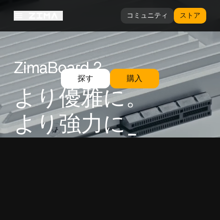
コミュニティ
ストア
ZimaBoard 2
探す
購入
より優雅に。
より強力に
_