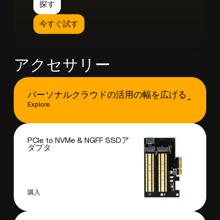
探す
今すぐ試す
アクセサリー
パーソナルクラウドの活用の幅を広げる_
Explore
PCIe to NVMe & NGFF SSDア
ダプタ
購入