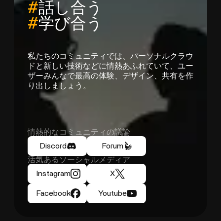
#
話し合う
#
学び合う
私たちのコミュニティでは、パーソナルクラウ
ドと新しい技術などに情熱あふれていて、ユー
ザーみんなで最高の体験、デザイン、共有を作
り出しましょう。
情熱的なコミュニティの議論
Discord
Forum
活気あるソーシャルメディア
Instagram
X
Facebook
Youtube