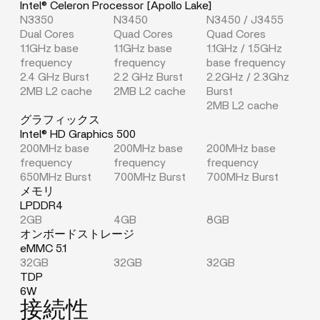
Intel® Celeron Processor [Apollo Lake]
N3350
N3450
N3450 / J3455
Dual Cores
Quad Cores
Quad Cores
1.1GHz base
1.1GHz base
1.1GHz / 1.5GHz
frequency
frequency
base frequency
2.4 GHz Burst
2.2 GHz Burst
2.2GHz / 2.3Ghz
2MB L2 cache
2MB L2 cache
Burst
2MB L2 cache
グラフィックス
Intel® HD Graphics 500
200MHz base
200MHz base
200MHz base
frequency
frequency
frequency
650MHz Burst
700MHz Burst
700MHz Burst
メモリ
LPDDR4
2GB
4GB
8GB
オンボードストレージ
eMMC 5.1
32GB
32GB
32GB
TDP
6W
接続性