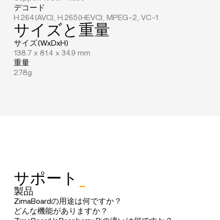
デコード
H.264(AVC), H.265(HEVC), MPEG-2, VC-1
サイズと重量
サイズ(WxDxH)
138.7 x 81.4 x 34.9 mm
重量
278g
サポート
_
製品
ZimaBoardの用途は何ですか？
ZimaBoardを使えば、簡単にホームサーバーを作るこ
どんな機能がありますか？