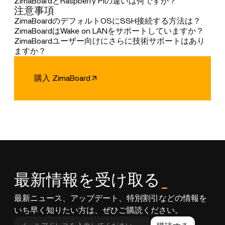
とができます。カスタムオペレーティングシステムを
ZimaBoardは、DIY愛好家、開発者、ギーク向けに設計
ZimaBoardとRaspberry Piの違いは何ですか？
注意事項
使えば、PlexサーバーやSambaネットワークストレー
されており、驚くほどの柔軟性と楽しさを提供しま
ZimaBoardとRaspberry Piの違いは何ですか？
ジのセットアップも数分で完了します。NVMe SSDを
す。クアッドコアx86プロセッサーを搭載し、PCIeイ
主な違いは以下となります：
ZimaBoardのデフォルトOSにSSH接続する方法は？
アダプターで追加することで高速ストレージになれま
ンターフェイスにより、ネットワーク拡張、追加スト
1: X86/64プロセッサーを搭載し、複数のOSに対応し
CasaOSにSSH接続するには
ZimaBoardはWake on LANをサポートしていますか？
す。SATAケーブルを使用して最大20TBの容量も追加
レージ、USB機能などの拡張が可能で、幅広いアプリ
ています。また、優れた処理能力により、ホームサー
ZimaBoardにはWake on LAN (WoL)機能が搭載されてお
ZimaBoardユーザー向けにさらに技術サポートはあり
可能で、数えきれないほどの写真や動画を保存できま
ケーションに対応します。さらに、CasaOSというオ
バーやデータ処理タスクにも適しています。
1. IPを取得する: ルーターでCasaOSデバイスのIPを確認
り、スリープ状態やオフ状態から、リモート電源オン
ますか？
す。また、Wi-Fi、USB、イーサネットポートなどのア
ープンソースのプライベートクラウドシステムが搭載
2: PCIスロットは、より幅広い拡張機能を提供します。
してください。
やスリープ解除が可能となり、便利なネットワークア
Discord：
https://discord.com/invite/f9nzbmpMtU
ドオンを追加すれば、さらなる多くの可能性が広がり
されており、シンプルで洗練された使いやすいシステ
3: SATAポートがハードディスク/SSDを直接接続でき
2. SSHコマンド： ターミナルに ssh
クセスを実現します。この機能は、BIOS設定により有
GitHub：
https://github.com/IceWhaleTech/CasaOS
購入 ZimaBoard
ます。
ムです。ご自宅のサーバーやプライベート・アプリケ
ます。
casaos@IP_ADDRESS と入力します。
効または無効にすることができます。
1万人以上のパーソナルサーバー愛好家が活躍している
ーション用に特別に設計されており、どのようなプロ
4: デュアルギガビットネットワーキングにより、USB
3. 認証： ユーザー名とパスワードには 「casaos」を
コミュニティにご参加ください。
ジェクトにも最適です。
ネットワークなしで、内蔵のルーター/VPN機能を利用
使ってください。
コミュニティでは、技術、ハードウェアの選び、DIY
できます。
プロジェクトに関するたくさんのヒントが共有されて
素早く安全にCasaOSに接続できます。
います。
製品の使い方や品質に関するお問い合わせは、いつで
も
support@icewhale.org
までご連絡ください。私たち
は、迅速で正確なサポートをご提供します。
最新情報を受け取る
_
さならるDIYプロジェクトをお探しなら、ドキュメン
トセクションとコミュニティでたくさんのアイディア
最新ニュース、アップデート、特別割引などの情報を
を与えてくれます。
いち早く知りたい方は、ぜひご購読ください。