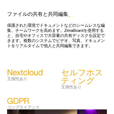
ファイルの共有と共同編集
_
パ
ルす
保護された環境でドキュメントなどのシームレスな編
Zi
映画
集、チームワークを高めます。ZimaBoardを使用する
性
もど
と、自宅やオフィスで大容量の共有ディスクを設定で
ウェ
の高
きます。複数のシステムでビデオ、写真、ドキュメン
トサ
メデ
トをリアルタイムで他人と共同編集できます。
バ
Nextcloud
セルフホス
9
互換性あり
ティング
マ
互換性あり
W
GDPR
対
コンプライアンス