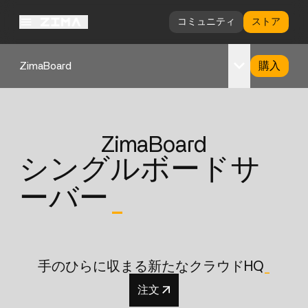
コミュニティ
ストア
ZimaBoard
購入
概要
仕様
ZimaBoard
サポート
シングルボードサ
ーバー
_
手のひらに収まる新たなクラウドHQ
_
注文