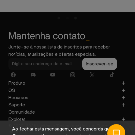
Mantenha contato
_
Junte-se à nossa lista de inscritos para receber
notícias, atualizações e ofertas especiais.
Inscrever-se
Produto
ZimaCube
OS
ZimaBoard 2
ZimaOS
Recursos
ZimaBoard
CasaOS
Blog
Suporte
ZimaBlade
Documentos
Política de Privacidade
Comunidade
Acessórios
Galeria
Política de Reembolso
Explorar
© 2020-2026 IceWhale Technology Limited. Todos os
Política de Envio
Sobre Nós
Ao fechar esta mensagem, você concorda que a
direitos reservados.
Termos de Serviço
Distribuidores