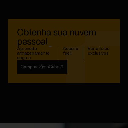
Obtenha sua nuvem
pessoal
_
Aproveite
Acesso
Benefícios
armazenamento
fácil
exclusivos
seguro
Comprar ZimaCube