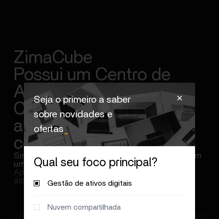
ZimaCube
Possui um Centro de
Aplicativos
＋
Seja o primeiro a saber
Com dezenas de
sobre novidades e
aplicativos da
ofertas
_
comunidade aberta
_
Simplifique a experiência digital doméstica com
Qual seu foco principal?
um clique
Aprimorando tecnologia doméstica, mídia e
álbuns em seu refúgio de dados pessoais.
Gestão de ativos digitais
Nuvem compartilhada