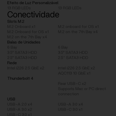
Efeito de Luz Personalizável
13 RGB LEDs
13 RGB LEDs
Conectividade
Slots M.2
M.2 Onboard x1
M.2 onboard for OS x1
M.2 Onboard for OS x1
M.2 on the 7th Bay x4
M.2 on the 7th Bay x4
Baías de Unidades
6 Bay
6 Bay
3.5" SATA3 HDD
3.5" SATA3 HDD
2.5" SATA3 HDD
2.5” SATA3 HDD
Rede
Intel i226 2.5 GbE x2
Intel i226 2.5 GbE x2
AQC113 10 GbE x1
Thunderbolt 4
Rear USB-C x2
Supports Mac or PC direct
connection
USB
USB-A 2.0 x4
USB-A 3.0 x4
USB-A 3.0 x2
USB-C 3.0 x1
USB-C 3.0 x1