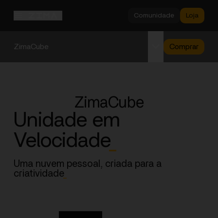
Comunidade
Loja
ZimaCube
Comprar
Visão Geral
Especificações
ZimaCube
Suporte
Unidade em
Velocidade
_
Uma nuvem pessoal, criada para a
criatividade
_