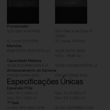
Processador
12th Gen Intel N100
12th Gen Intel Core i5
1235U
4-cores 3.40 GHz
10-cores 4.4GHz
Memória
8GB DDR4 3200 MT/s x1
16GB DDR5 4800
MT/s（8GB x2）
Capacidade Máxima
16GB SODIMM DDR4 x1
32GB SODIMM DDR5 x2
Armazenamento do Sistema
256GB NVMe SSD
256GB NVMe SSD
Especificações Únicas
Expansão PCIe
Gen 3.0 2 GB/s x1
Gen 4.0 8 GB/s x1
Gen 3.0 1 GB/s x1
Gen 3.0 2 GB/s x1
7ª Baía
4x M.2 800 MB/s R/W
4x M.2 3200MB/s R/W