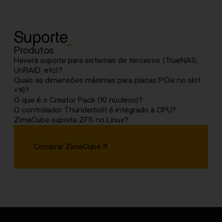
Suporte
_
Produtos
Haverá suporte para sistemas de terceiros (TrueNAS,
UnRAID, etc)?
Sim. Testamos TrueNAS com sucesso. UnRAID está em
Quais as dimensões máximas para placas PCIe no slot
fase de testes.
×16?
Compatível com placas half-height: 169.5 x 68.9mm.
O que é o Creator Pack (10 núcleos)?
Versão premium com i5 10 núcleos, 64GB RAM, 1TB
O controlador Thunderbolt é integrado à CPU?
SSD e RTX A2000 12GB.
Na versão Pro, o controlador está integrado ao
ZimaCube suporta ZFS no Linux?
processador Intel 12ª Gen.
EXT4 é padrão, mas ZFS pode ser configurado via reset
ou ambiente KVM.
Comprar ZimaCube