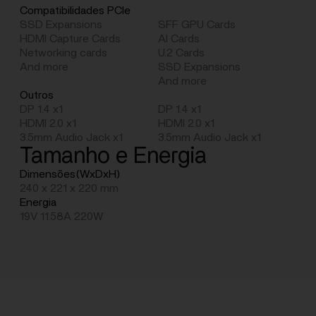
Compatibilidades PCIe
SSD Expansions
SFF GPU Cards
HDMI Capture Cards
AI Cards
Networking cards
U.2 Cards
And more
SSD Expansions
And more
Outros
DP 1.4 x1
DP 1.4 x1
HDMI 2.0 x1
HDMI 2.0 x1
3.5mm Audio Jack x1
3.5mm Audio Jack x1
Tamanho e Energia
Dimensões(WxDxH)
240 x 221 x 220 mm
Energia
19V 11.58A 220W