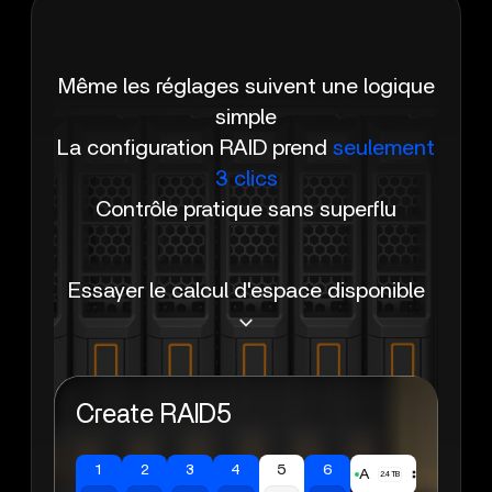
Même les réglages suivent une logique
simple
La configuration RAID prend
seulement
3 clics
Contrôle pratique sans superflu
Essayer le calcul d'espace disponible
Create RAID5
1
2
3
4
5
6
A
2.4TB