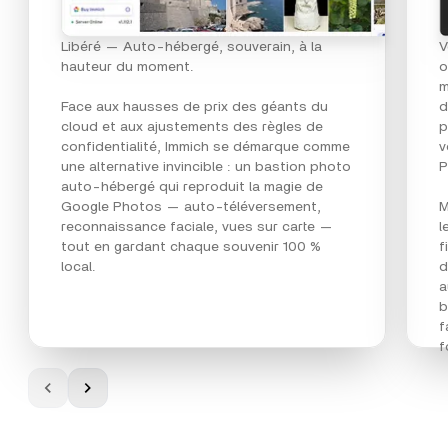
Libéré — Auto-hébergé, souverain, à la
V
hauteur du moment.
o
m
Face aux hausses de prix des géants du
d
cloud et aux ajustements des règles de
p
confidentialité, Immich se démarque comme
v
une alternative invincible : un bastion photo
P
auto-hébergé qui reproduit la magie de
Google Photos — auto-téléversement,
M
reconnaissance faciale, vues sur carte —
l
tout en gardant chaque souvenir 100 %
f
local.
d
a
b
f
f