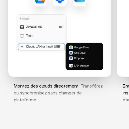
Montez des clouds directement.
Transférez
Br
ou synchronisez sans changer de
in
plateforme.
ét