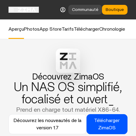
Communauté
Boutique
Aperçu
Photos
App Store
Tarifs
Télécharger
Chronologie
Découvrez ZimaOS
Un NAS OS simplifié,
focalisé et ouvert_
Prend en charge tout matériel X86-64.
Découvrez les nouveautés de la
Télécharger
version 1.7
ZimaOS