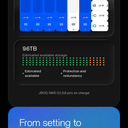
B
2.4TB
C
2.4TB
2.4TB
2.4TB
2.4TB
2.4TB
2.4TB
2.4TB
D
2.4TB
9.6TB
Estimated available storage
Estimated
Protection and
available
redundancy
JBOD, RAID 0,1,5,6 pris en charge
From setting to