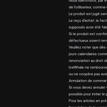
Nous identifions, par é
de l'utilisateur, comme
Le produit est jugé sa
Le reçu d'achat, la fa
supposés avoir été fals
Si le produit est conf
défectueux soient renvo
Veuillez noter que dès 
jours calendaires com
renonciation au droit de
IceWhale ne rembourse 
ou ne coopère pas av
Annulation de comma
Si vous devez annuler 
possible pour initier le
Pour les articles en 