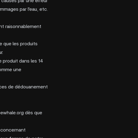
nt causés par une erreur
ommages par l'eau, etc.
ont raisonnablement
 que les produits
r.
e produit dans les 14
 comme une
gences de dédouanement
ewhale.org
dès que
s concernant