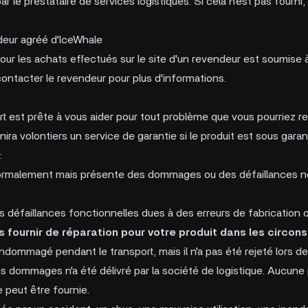
ar le prestataire de services logistiques. Si cela n'est pas fourn
eur agréé d'IceWhale
pour les achats effectués sur le site d'un revendeur est soumise à
contacter le revendeur pour plus d'informations.
t est prête à vous aider pour tout problème que vous pourriez 
nira volontiers un service de garantie si le produit est sous gara
:
é normalement mais présente des dommages ou des défaillances n
s défaillances fonctionnelles dues à des erreurs de fabrication
 fournir de réparation pour votre produit dans les circon
ndommagé pendant le transport, mais il n'a pas été rejeté lors de 
les dommages n'a été délivré par la société de logistique. Aucu
 peut être fournie.