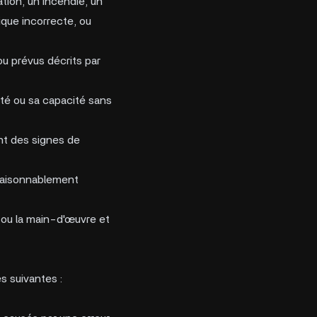
tion, un incendie, un
ique incorrecte, ou
ou prévus décrits par
lité ou sa capacité sans
ent des signes de
 raisonnablement
n ou la main-d'œuvre et
s suivantes :