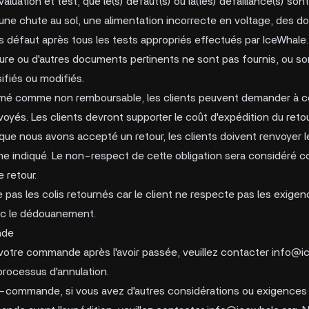
valuation et test, que le(s) défaut(s) ou la(les) défaillance(s) so
 une chute au sol, une alimentation incorrecte en voltage, des d
ns défaut après tous les tests appropriés effectués par IceWhale.
cture ou d'autres documents pertinents ne sont pas fournis, ou s
ifiés ou modifiés.
irmé comme non remboursable, les clients peuvent demander à ce
yés. Les clients devront supporter le coût d'expédition du retou
que nous avons accepté un retour, les clients doivent renvoyer l
me indiqué. Le non-respect de cette obligation sera considéré
 retour.
pas les colis retournés car le client ne respecte pas les exi
ec le dédouanement.
nde
votre commande après l'avoir passée, veuillez contacter
info@ic
 processus d'annulation.
pré-commande, si vous avez d'autres considérations ou exigence