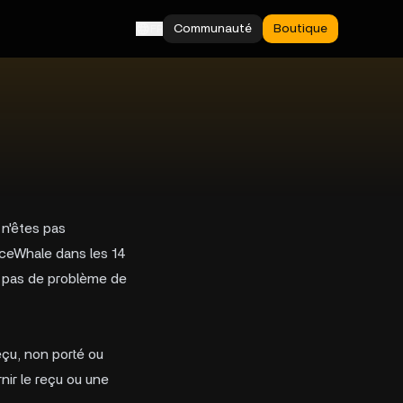
Communauté
Boutique
FR
 n'êtes pas
IceWhale dans les 14
 a pas de problème de
reçu, non porté ou
nir le reçu ou une