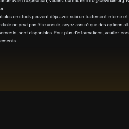
mande avant l'expédition, veuillez contacter
info@icewhale.org
. 
r.
articles en stock peuvent déjà avoir subi un traitement interne et 
n article ne peut pas être annulé, soyez assuré que des options al
ements, sont disponibles. Pour plus d'informations, veuillez cons
sements.