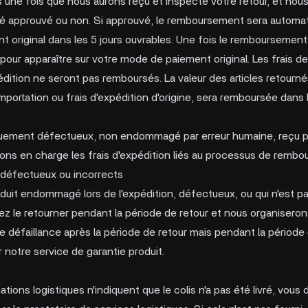
une fois que nous aurons reçu et inspecté votre retour, et nous
é approuvé ou non. Si approuvé, le remboursement sera automa
 original dans les 5 jours ouvrables. Une fois le remboursement 
 pour apparaître sur votre mode de paiement original. Les frais de 
pédition ne seront pas remboursés. La valeur des articles retour
importation ou frais d'expédition d'origine, sera remboursée dans l
sèquement défectueux, non endommagé par erreur humaine, reçu par 
ons en charge les frais d'expédition liés au processus de rembour
défectueux ou incorrects
duit endommagé lors de l'expédition, défectueux, ou qui n'est pa
z le retourner pendant la période de retour et nous organisero
 défaillance après la période de retour mais pendant la période 
otre service de garantie produit.
tions logistiques n'indiquent que le colis n'a pas été livré, vous