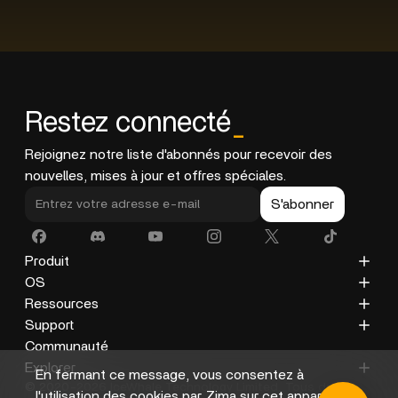
Restez connecté
_
Rejoignez notre liste d'abonnés pour recevoir des
nouvelles, mises à jour et offres spéciales.
S'abonner
Produit
ZimaCube
OS
ZimaBoard 2
ZimaOS
Ressources
ZimaBoard
CasaOS
Blog
Support
ZimaBlade
Documentation
Politique de confidentialité
Communauté
Accessoires
Galerie
Politique de remboursement
Explorer
En fermant ce message, vous consentez à
© 2020-2026 IceWhale Technology Limited. Tous droits
Politique d'expédition
À propos de nous
l'utilisation des cookies par Zima sur cet appareil