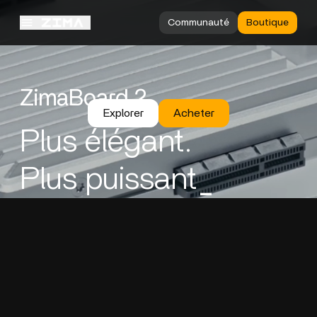
Communauté
Boutique
ZimaBoard 2
Explorer
Acheter
Plus élégant.
Plus puissant
_