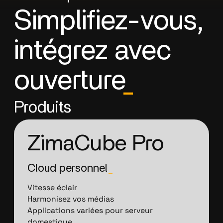
Simplifiez-vous,
intégrez avec
ouverture
_
Produits
ZimaCube Pro
Cloud personnel
_
Vitesse éclair
Harmonisez vos médias
Applications variées pour serveur
domestique