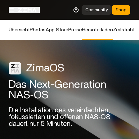
Community
Shop
Übersicht
Photos
App Store
Preise
Herunterladen
Zeitstrahl
ZimaOS
Das Next‑Generation
NAS‑OS
Die Installation des vereinfachten,
fokussierten und offenen NAS‑OS
dauert nur 5 Minuten.