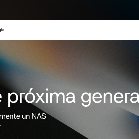
ía
 próxima genera
damente un NAS
.