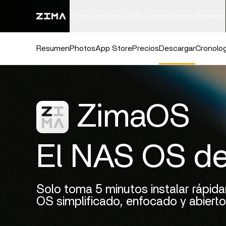
Productos
ZimaOS
Recursos
Soporte
Explorar
Resumen
Photos
App Store
Precios
Descargar
Cronolog
ZimaOS
El NAS OS de
Solo toma 5 minutos instalar rápi
OS simplificado, enfocado y abierto