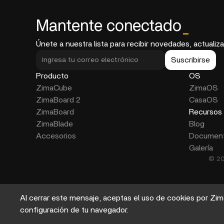
Mantente conectado
_
Únete a nuestra lista para recibir novedades, actualiz
Suscribirse
Producto
OS
ZimaCube
ZimaOS
ZimaBoard 2
CasaOS
ZimaBoard
Recursos
ZimaBlade
Blog
Accesorios
Document
Galería
© 20
Al cerrar este mensaje, aceptas el uso de cookies por Zim
configuración de tu navegador.