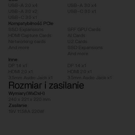
USB-A 2.0 x4
USB-A 3.0 x4
USB-A 3.0 x2
USB-C 3.0 x1
USB-C 3.0 x1
Kompatybilność PCIe
SSD Expansions
SFF GPU Cards
HDMI Capture Cards
AI Cards
Networking cards
U.2 Cards
And more
SSD Expansions
And more
Inne
DP 1.4 x1
DP 1.4 x1
HDMI 2.0 x1
HDMI 2.0 x1
3.5mm Audio Jack x1
3.5mm Audio Jack x1
Rozmiar i zasilanie
Wymiary(WxDxH)
240 x 221 x 220 mm
Zasilanie
19V 11.58A 220W