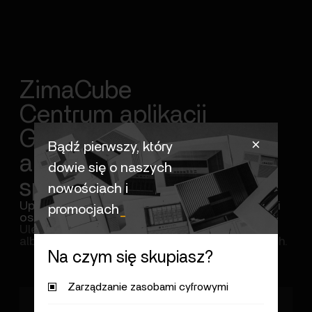
ZimaCube
Centrum aplikacji
Gromadzące dziesiątki
＋
Bądź pierwszy, który
aplikacji
dowie się o naszych
społecznościowych
_
nowościach i
Uprość domowe doświadczenie cyfrowe dzięki
promocjach
_
osobistej chmurze w jednym kliknięciu
Ulepszanie domowej technologii, mediów i
albumów w Twojej prywatnej przestrzeni danych.
Na czym się skupiasz?
Zarządzanie zasobami cyfrowymi