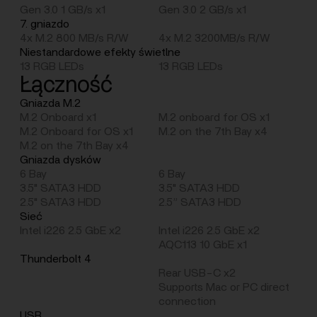
Gen 3.0 1 GB/s x1
Gen 3.0 2 GB/s x1
7. gniazdo
4x M.2 800 MB/s R/W
4x M.2 3200MB/s R/W
Niestandardowe efekty świetlne
13 RGB LEDs
13 RGB LEDs
Łączność
Gniazda M.2
M.2 Onboard x1
M.2 onboard for OS x1
M.2 Onboard for OS x1
M.2 on the 7th Bay x4
M.2 on the 7th Bay x4
Gniazda dysków
6 Bay
6 Bay
3.5" SATA3 HDD
3.5" SATA3 HDD
2.5" SATA3 HDD
2.5” SATA3 HDD
Sieć
Intel i226 2.5 GbE x2
Intel i226 2.5 GbE x2
AQC113 10 GbE x1
Thunderbolt 4
Rear USB-C x2
Supports Mac or PC direct
connection
USB