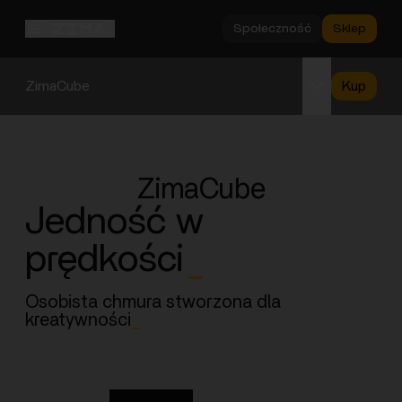
Społeczność
Sklep
ZimaCube
Kup
Przegląd
Specyfikacje
ZimaCube
Wsparcie
Jedność w
prędkości
_
Osobista chmura stworzona dla
kreatywności
_