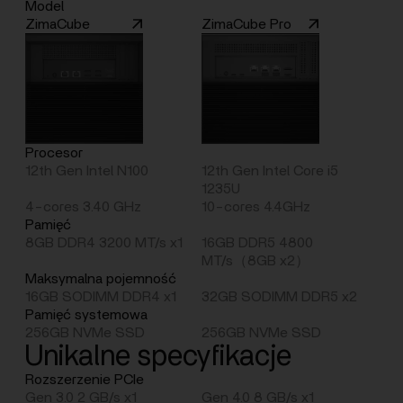
Model
ZimaCube
ZimaCube Pro
Procesor
12th Gen Intel N100
12th Gen Intel Core i5
1235U
4-cores 3.40 GHz
10-cores 4.4GHz
Pamięć
8GB DDR4 3200 MT/s x1
16GB DDR5 4800
MT/s（8GB x2）
Maksymalna pojemność
16GB SODIMM DDR4 x1
32GB SODIMM DDR5 x2
Pamięć systemowa
256GB NVMe SSD
256GB NVMe SSD
Unikalne specyfikacje
Rozszerzenie PCIe
Gen 3.0 2 GB/s x1
Gen 4.0 8 GB/s x1