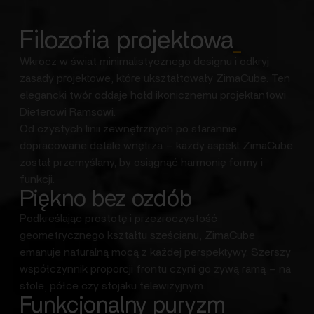
Filozofia projektowa
_
Wkrocz w świat minimalistycznego designu i odkryj
zasady projektowe, które ukształtowały ZimaCube. Ten
elegancki twór oddaje hołd ikonicznemu projektantowi
Dieterowi Ramsowi.
Od czystych linii zewnętrznych po starannie
dopracowane detale wnętrza – każdy aspekt ZimaCube
został przemyślany, by osiągnąć harmonię formy i
funkcji.
Piękno bez ozdób
Podkreślając prostotę i przezroczystość
geometrycznego kształtu sześcianu, ZimaCube
emanuje naturalną mocą z każdej perspektywy. Szerszy
współczynnik proporcji frontu czyni go żywą ramą – na
stole, półce czy stojaku telewizyjnym.
Funkcjonalny puryzm