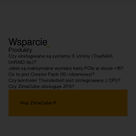
Wsparcie
_
Produkty
Czy obsługiwane są systemy 3. strony (TrueNAS,
UnRAID itp.)?
Tak. Pomyślnie przetestowaliśmy TrueNAS. Unraid jest
Jakie są maksymalne wymiary karty PCIe w slocie ×16?
w trakcie testów.
Slot obsługuje karty do rozmiaru standardowej karty
Co to jest Creator Pack (10-rdzeniowy)?
półwysokiej (169,5 x 68,9 mm).
Wersja Pro z procesorem i5 10-rdzeniowym, 64 GB
Czy kontroler Thunderbolt jest zintegrowany z CPU?
RAM, 1 TB i kartą Quadro RTX A2000 12 GB.
Wersja Pro używa CPU Intel 12th Gen 1235U ze
Czy ZimaCube obsługuje ZFS?
zintegrowanym kontrolerem Thunderbolt.
ZimaOS używa głównie EXT4, ale możesz
skonfigurować ZFS poprzez reset systemu lub użyć
Kup ZimaCube
środowiska KVM.