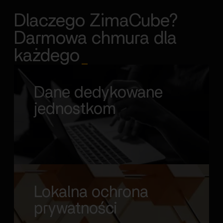
Dlaczego ZimaCube?
Darmowa chmura dla
każdego
_
Dane dedykowane
jednostkom
Lokalna ochrona
prywatności