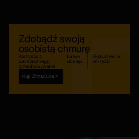
Zdobądź swoją
osobistą chmurę
_
Korzystaj z
Łatwy
Ekskluzywne
bezpiecznego
dostęp
korzyści
przechowywania
Kup ZimaCube