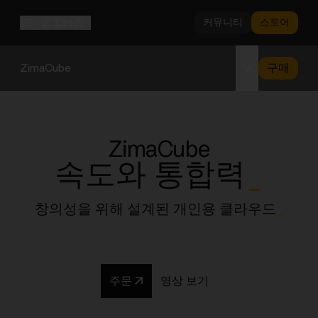
커뮤니티
스토어
ZimaCube
구매
개요
사양
ZimaCube
지원
속도와 통합력
_
창의성을 위해 설계된 개인용 클라우드
_
주문
영상 보기