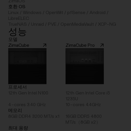
ZimaOS
호환 OS
Linux / Windows / OpenWrt / pfSense / Android /
LibreELEC
TrueNAS / Unraid / PVE / OpenMediaVault / XCP-NG
성능
모델
ZimaCube
ZimaCube Pro
프로세서
12th Gen Intel N100
12th Gen Intel Core i5
1235U
4-cores 3.40 GHz
10-cores 4.4GHz
메모리
8GB DDR4 3200 MT/s x1
16GB DDR5 4800
MT/s（8GB x2）
최대 용량