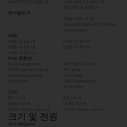
Intel i226 2.5 GbE x2
Intel i226 2.5 GbE x2
AQC113 10 GbE x1
썬더볼트 4
Rear USB-C x2
Supports Mac or PC direct
connection
USB
USB-A 2.0 x4
USB-A 3.0 x4
USB-A 3.0 x2
USB-C 3.0 x1
USB-C 3.0 x1
PCIe 호환성
SSD Expansions
SFF GPU Cards
HDMI Capture Cards
AI Cards
Networking cards
U.2 Cards
And more
SSD Expansions
And more
기타
DP 1.4 x1
DP 1.4 x1
HDMI 2.0 x1
HDMI 2.0 x1
3.5mm Audio Jack x1
3.5mm Audio Jack x1
크기 및 전원
치수(WxDxH)