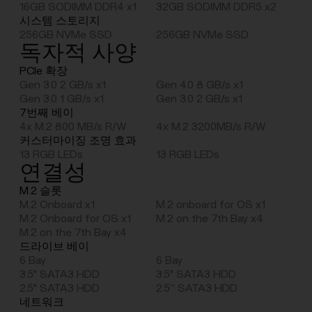
16GB SODIMM DDR4 x1
32GB SODIMM DDR5 x2
시스템 스토리지
256GB NVMe SSD
256GB NVMe SSD
독자적 사양
PCIe 확장
Gen 3.0 2 GB/s x1
Gen 4.0 8 GB/s x1
Gen 3.0 1 GB/s x1
Gen 3.0 2 GB/s x1
7번째 베이
4x M.2 800 MB/s R/W
4x M.2 3200MB/s R/W
커스터마이징 조명 효과
13 RGB LEDs
13 RGB LEDs
연결성
M.2 슬롯
M.2 Onboard x1
M.2 onboard for OS x1
M.2 Onboard for OS x1
M.2 on the 7th Bay x4
M.2 on the 7th Bay x4
드라이브 베이
6 Bay
6 Bay
3.5" SATA3 HDD
3.5" SATA3 HDD
2.5" SATA3 HDD
2.5” SATA3 HDD
네트워크