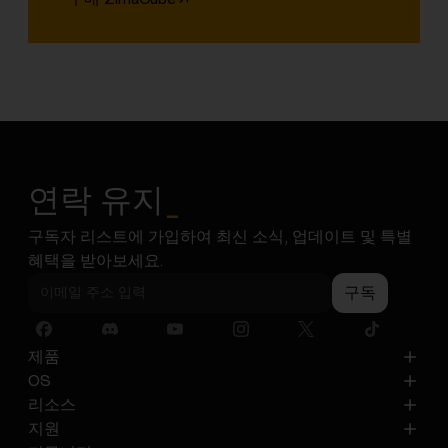
연락 유지
_
구독자 리스트에 가입하여 최신 소식, 업데이트 및 특별
혜택을 받아보세요.
구독
제품
ZimaCube
OS
ZimaBoard 2
ZimaOS
리소스
ZimaBoard
CasaOS
블로그
지원