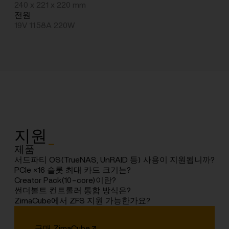
240 x 221 x 220 mm
전원
19V 11.58A 220W
지원
_
제품
서드파티 OS(TrueNAS, UnRAID 등) 사용이 지원됩니까?
예. TrueNAS 정상 작동 확인, Unraid는 현재 호환성 테스
PCIe ×16 슬롯 최대 카드 크기는?
트 진행 중
표준 하프-하이트 그래픽 카드 크기(169.5 x 68.9mm) 지
Creator Pack(10-core)이란?
원
i5 10코어, 64GB RAM, 1TB 저장장치, Quadro RTX
썬더볼트 컨트롤러 통합 방식은?
A2000 포함 업그레이드 버전
Pro 버전은 Intel 12세대 1235U CPU 내장 컨트롤러 사용.
ZimaCube에서 ZFS 지원 가능한가요?
상세 사양: [인텔 링크]
EXT4 기본 사용. 시스템 재설정으로 ZFS 구성 가능,
KVM 환경에서도 사용자 정의 설정 가능
구매 ZimaCube