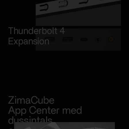
Thunderbolt 4
Expansion
ZimaCube
App Center med
dussintals