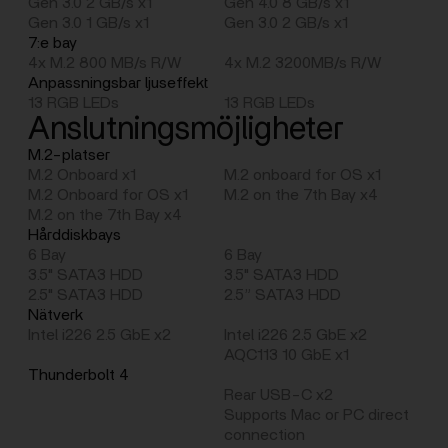
Gen 3.0 2 GB/s x1
Gen 4.0 8 GB/s x1
Gen 3.0 1 GB/s x1
Gen 3.0 2 GB/s x1
7:e bay
4x M.2 800 MB/s R/W
4x M.2 3200MB/s R/W
Anpassningsbar ljuseffekt
13 RGB LEDs
13 RGB LEDs
Anslutningsmöjligheter
M.2-platser
M.2 Onboard x1
M.2 onboard for OS x1
M.2 Onboard for OS x1
M.2 on the 7th Bay x4
M.2 on the 7th Bay x4
Hårddiskbays
6 Bay
6 Bay
3.5" SATA3 HDD
3.5" SATA3 HDD
2.5" SATA3 HDD
2.5” SATA3 HDD
Nätverk
Intel i226 2.5 GbE x2
Intel i226 2.5 GbE x2
AQC113 10 GbE x1
Thunderbolt 4
Rear USB-C x2
Supports Mac or PC direct
connection