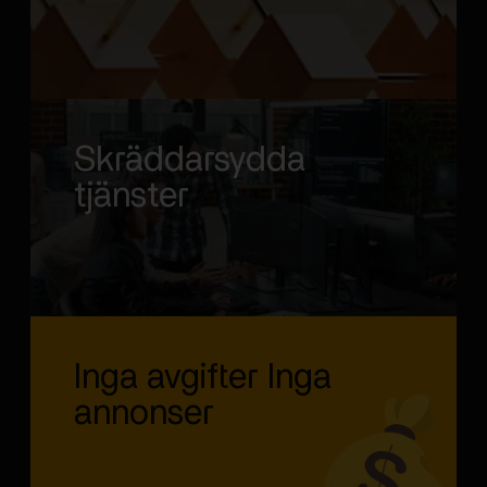
Skräddarsydda
tjänster
Inga avgifter Inga
annonser