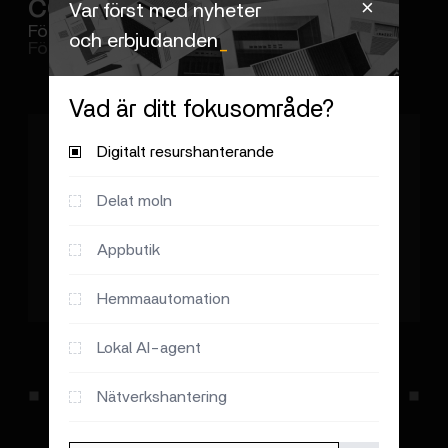
communityappar
_
＋
Var först med nyheter
Förenkla din digitala vardag med ett klick
och erbjudanden
_
Förbättra media och album i din datahamn.
Vad är ditt fokusområde?
Digitalt resurshanterande
Delat moln
Appbutik
Hemmaautomation
Lokal AI-agent
Home Assistant
from sanghviharshit blog
Smarthus
Nätverkshantering