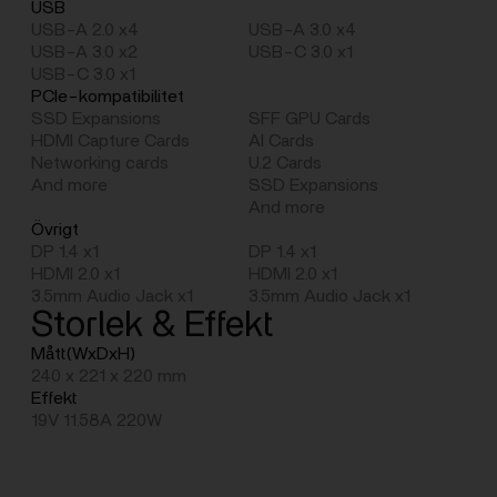
USB
USB-A 2.0 x4
USB-A 3.0 x4
USB-A 3.0 x2
USB-C 3.0 x1
USB-C 3.0 x1
PCIe-kompatibilitet
SSD Expansions
SFF GPU Cards
HDMI Capture Cards
AI Cards
Networking cards
U.2 Cards
And more
SSD Expansions
And more
Övrigt
DP 1.4 x1
DP 1.4 x1
HDMI 2.0 x1
HDMI 2.0 x1
3.5mm Audio Jack x1
3.5mm Audio Jack x1
Storlek & Effekt
Mått(WxDxH)
240 x 221 x 220 mm
Effekt
19V 11.58A 220W