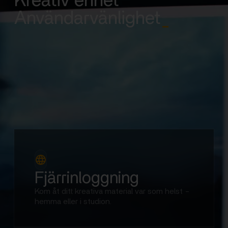
Kreativ enhet
Användarvänlighet
_
Fjärrinloggning
Kom åt ditt kreativa material var som helst -
hemma eller i studion.