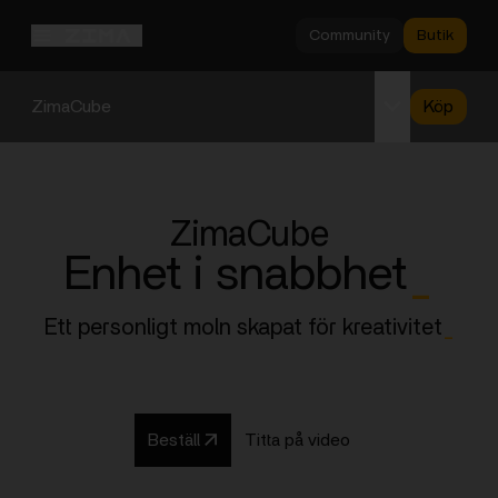
Community
Butik
ZimaCube
Köp
Översikt
Specifikationer
ZimaCube
Support
Enhet i snabbhet
_
Ett personligt moln skapat för kreativitet
_
Beställ
Titta på video