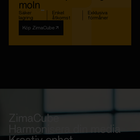
moln
_
Säker
Enkel
Exklusiva
lagring
åtkomst
förmåner
Köp ZimaCube
ZimaCube
Harmonisera din media