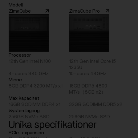
Modell
ZimaCube
ZimaCube Pro
Processor
12th Gen Intel N100
12th Gen Intel Core i5
1235U
4-cores 3.40 GHz
10-cores 4.4GHz
Minne
8GB DDR4 3200 MT/s x1
16GB DDR5 4800
MT/s（8GB x2）
Max kapacitet
16GB SODIMM DDR4 x1
32GB SODIMM DDR5 x2
Systemlagring
256GB NVMe SSD
256GB NVMe SSD
Unika specifikationer
PCIe-expansion