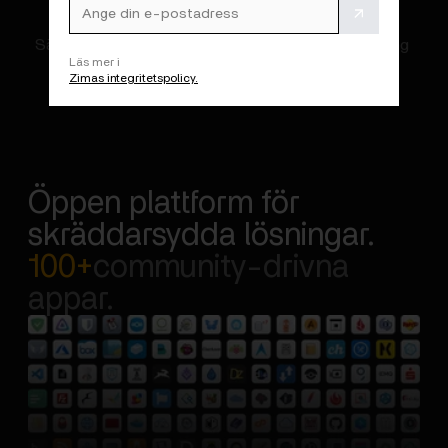
Säker lokal kontroll för ett smartare hem. Övervakning 
Läs mer i
och automatisering.
Zimas integritetspolicy.
Öppen plattform för
skräddarsydda lösningar.
100+
community-drivna
appar.