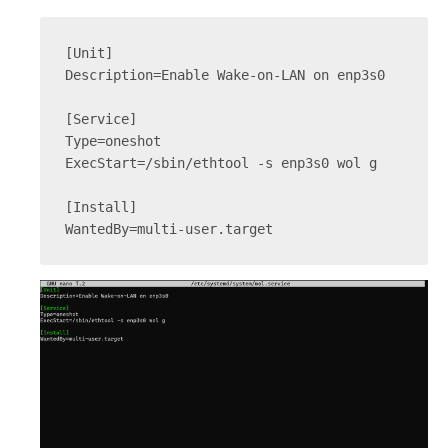
[Unit]
Description=Enable Wake-on-LAN on enp3s0
[Service]
Type=oneshot
ExecStart=/sbin/ethtool -s enp3s0 wol g
[Install]
WantedBy=multi-user.target