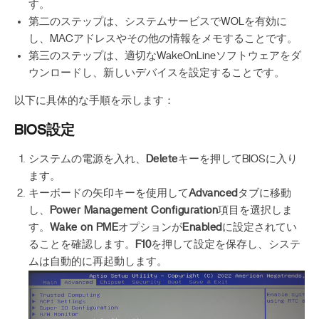
す。
第二のステップは、システムサービスでWOLを有効に
し、MACアドレスやその他の情報をメモすることです。
第三のステップは、適切なWakeOnLineソフトウェアをダ
ウンロードし、新しいデバイスを設定することです。
以下に具体的な手順を示します：
BIOS設定
システムの電源を入れ、
Delete
キーを押してBIOSに入り
ます。
キーボードの矢印キーを使用して
Advanced
タブに移動
し、
Power Management Configuration
項目を選択しま
す。
Wake on PME
オプションが
Enabled
に設定されてい
ることを確認します。
F10
を押して設定を保存し、システ
ムは自動的に再起動します。