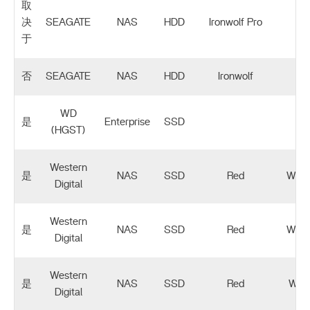
取
决
SEAGATE
NAS
HDD
Ironwolf Pro
于
否
SEAGATE
NAS
HDD
Ironwolf
WD
是
Enterprise
SSD
(HGST)
Western
是
NAS
SSD
Red
WDS
Digital
Western
是
NAS
SSD
Red
WDS
Digital
Western
是
NAS
SSD
Red
WDS
Digital