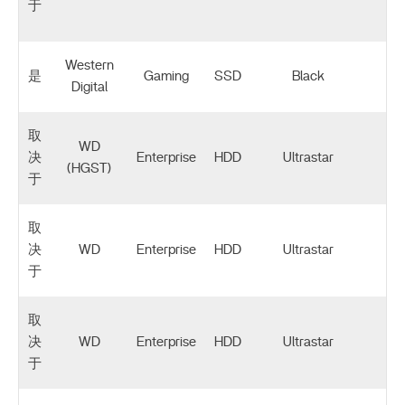
于
Western
是
Gaming
SSD
Black
Digital
取
WD
决
Enterprise
HDD
Ultrastar
0
(HGST)
于
取
决
WD
Enterprise
HDD
Ultrastar
于
取
决
WD
Enterprise
HDD
Ultrastar
于