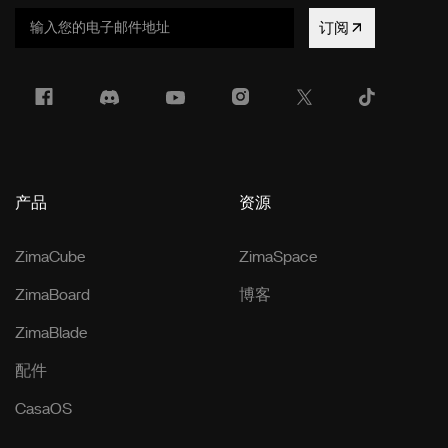
订阅
产品
资源
ZimaCube
ZimaSpace
ZimaBoard
博客
ZimaBlade
配件
CasaOS