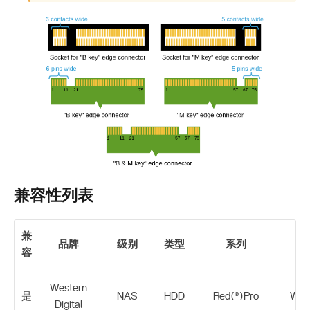
兼容性列表
兼
品牌
级别
类型
系列
容
Western
是
NAS
HDD
Red(®)Pro
WD2
Digital