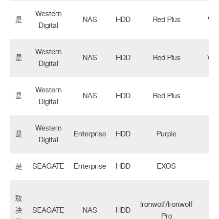
Western
是
NAS
HDD
Red Plus
WD
Digital
Western
是
NAS
HDD
Red Plus
WD
Digital
Western
是
NAS
HDD
Red Plus
Digital
Western
是
Enterprise
HDD
Purple
Digital
是
SEAGATE
Enterprise
HDD
EXOS
取
Ironwolf/Ironwolf
决
SEAGATE
NAS
HDD
Pro