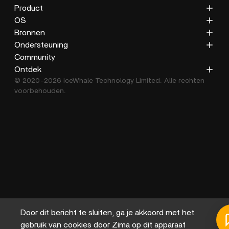
Product
ZimaCube
OS
ZimaBoard 2
ZimaOS
Bronnen
ZimaBoard
CasaOS
Blog
Ondersteuning
ZimaBlade
Documentatie
Privacybeleid
Community
Accessoires
Galerij
Retourbeleid
Ontdek
© 2020-2026 IceWhale Technology Limited. Alle rechten
Verzendbeleid
Over ons
voorbehouden.
Servicevoorwaarden
Distributeurs
Helpcentrum
Affiliateprogramma
Door dit bericht te sluiten, ga je akkoord met het
gebruik van cookies door Zima op dit apparaat