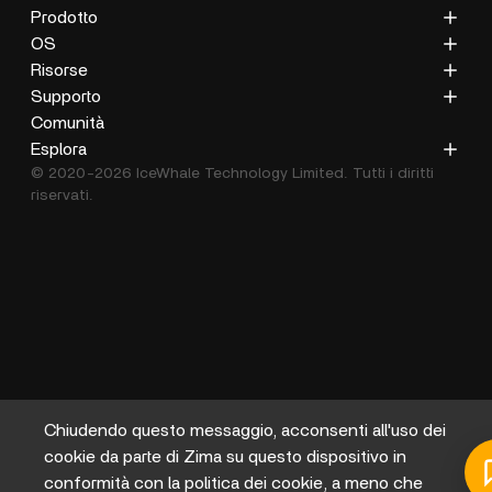
Prodotto
ZimaCube
OS
ZimaBoard 2
ZimaOS
Risorse
ZimaBoard
CasaOS
Blog
Supporto
ZimaBlade
Documentazione
Privacy Policy
Comunità
Accessori
Galleria
Politica di rimborso
Esplora
© 2020-2026 IceWhale Technology Limited. Tutti i diritti
Politica di spedizione
Chi siamo
riservati.
Termini di servizio
Distributori
Centro assistenza
Programma affiliati
Chiudendo questo messaggio, acconsenti all'uso dei
cookie da parte di Zima su questo dispositivo in
conformità con la politica dei cookie, a meno che