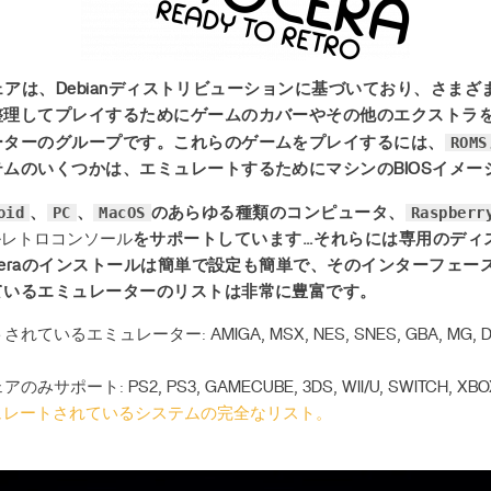
アは、Debianディストリビューションに基づいており、さま
整理してプレイするためにゲームのカバーやその他のエクストラ
ROM
ーターのグループです。これらのゲームをプレイするには、
ムのいくつかは、エミュレートするためにマシンのBIOSイメー
oid
PC
MacOS
Raspberr
、
、
のあらゆる種類のコンピュータ、
ルレトロコンソール
をサポートしています…それらには専用のディ
oceraのインストールは簡単で設定も簡単で、そのインターフェ
ているエミュレーターのリストは非常に豊富です。
いるエミュレーター: AMIGA, MSX, NES, SNES, GBA, MG, DR
ポート: PS2, PS3, GAMECUBE, 3DS, WII/U, SWITCH, XBO
でエミュレートされているシステムの完全なリスト。