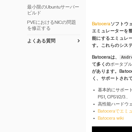
最小限のUbuntuサーバー
ビルド
PVEにおけるNICの問題
Batocera
ソフトウェ
を修正する
エミュレーターを
能にするエミュレ
よくある質問
す。これらのシステ
ZimaBoard CasaOSの工
場リカバリ
Andr
Batoceraは、
て多くの
ポータブ
マザーボードのBIOSバー
ジョンのアップグレード
があります。Bat
く、サポートされ
IPアドレスの確認方法
基本的にサポートされて
PS1, CPS1/2/3…
高性能ハードウェアのみサ
Batocera
Batocera wiki