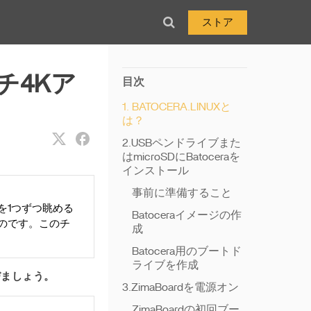
ストア
インチ4Kア
目次
1. BATOCERA.LINUXと
は？
2.USBペンドライブまた
はmicroSDにBatoceraを
インストール
事前に準備すること
を1つずつ眺める
Batoceraイメージの作
のです。このチ
成
Batocera用のブートド
ライブを作成
びましょう。
3.ZimaBoardを電源オン
ZimaBoardの初回ブー