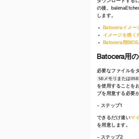
ダウンロードするに
の後、balena
します。
Batoceraイ
イメージを焼くた
Batocera用
Batocer
必要なファイルをダ
SDメモリまたはUS
を使用することを
ブを用意する必要
- ステップ1
できるだけ速い
マ
を用意します。
- ステップ2