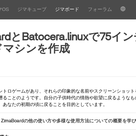
マOS
ジマキューブ
ジマボード
フォーラム
ardとBatocera.linuxで75
ドマシンを作成
レトロゲームがあり、それらの印象的な名前やスクリーンショット
遡ることのようです。自分の子供時代の情熱や欲望に戻るようなも
、あなたの初期の頃に戻ることを目的としています。
ZimaBoardの他の使い方や多様な使用方法についての概要を学