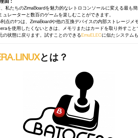
選ぶ理由：
は、私たちのZimaBoardを魅力的なレトロコンソールに変える最も
ミュレーターと数百のゲームを楽しむことができます。
の利点の1つは、ZimaBoardや他の互換デバイスの内部ストレージ
oceraを使用したくないときは、メモリまたはカードを取り外すこ
元の状態に戻ります。試すことのできる
EmuELEC
に似たシステム
RA.LINUX
とは？