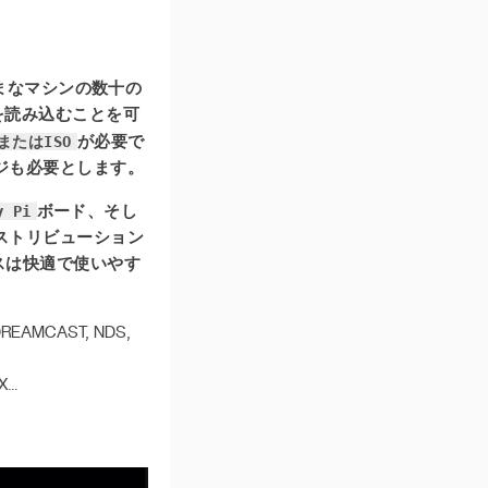
ざまなマシンの数十の
を読み込むことを可
SまたはISO
が必要で
ジも必要とします。
y Pi
ボード、そし
ストリビューション
ースは快適で使いやす
EAMCAST, NDS,
X…