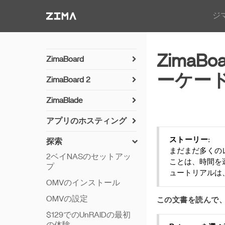
Zima-Docs
ジ
ZimaBo
ZimaBoard
電源オン
ーケー
ZimaBoard 2
ハードウェアの概要
Power On
ZimaBlade
Fan Setup
電源オン
アプリのホスティング
OpenWrtのインストール
ハードウェア概要
MineCraftサーバーアプリ
ストーリー:
探索
Instalación de Arch Linux
まだまだ多くの
2ベイNASのセットアッ
ことは、時間を
プ
ュートリアルは
OMVのインストール
OMVの設定
この文書を読んで、
$129でのUnRAIDの最初