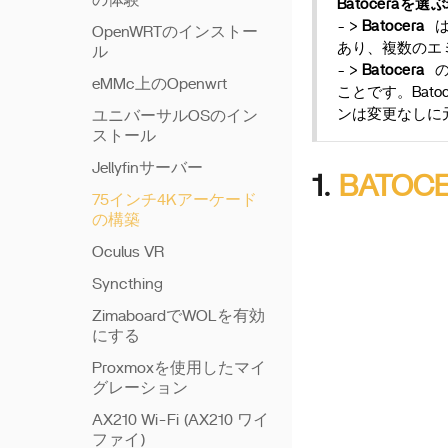
の体験
Batoceraを
- >
Batocera
OpenWRTのインストー
あり、複数のエ
ル
- >
Batocera
eMMc上のOpenwrt
ことです。Bat
ンは変更なしに
ユニバーサルOSのイン
ストール
Jellyfinサーバー
1.
BATOCE
75インチ4Kアーケード
の構築
Oculus VR
Syncthing
ZimaboardでWOLを有効
にする
Proxmoxを使用したマイ
グレーション
AX210 Wi-Fi (AX210 ワイ
ファイ)