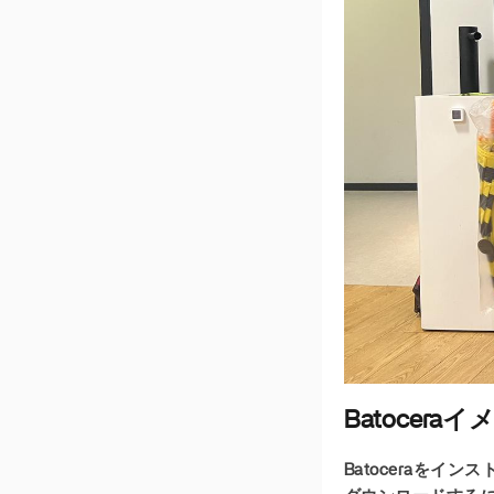
Batocera
Batoceraをイ