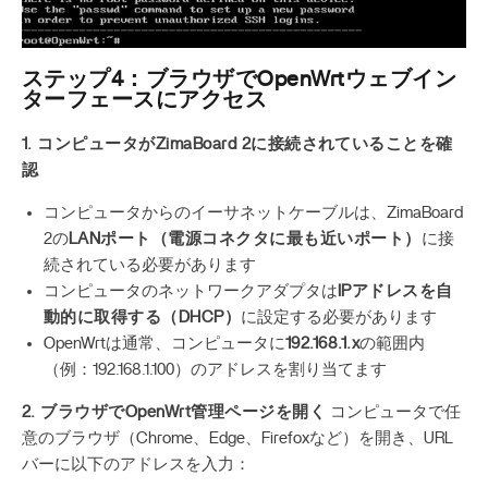
ステップ4：ブラウザでOpenWrtウェブイン
ターフェースにアクセス
1. コンピュータがZimaBoard 2に接続されていることを確
認
コンピュータからのイーサネットケーブルは、ZimaBoard
2の
LANポート（電源コネクタに最も近いポート）
に接
続されている必要があります
コンピュータのネットワークアダプタは
IPアドレスを自
動的に取得する（DHCP）
に設定する必要があります
OpenWrtは通常、コンピュータに
192.168.1.x
の範囲内
（例：192.168.1.100）のアドレスを割り当てます
2. ブラウザでOpenWrt管理ページを開く
コンピュータで任
意のブラウザ（Chrome、Edge、Firefoxなど）を開き、URL
バーに以下のアドレスを入力：