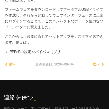
な手順は完了です。
ファームウェアをダウンロードしてブータブルUSBドライブ
を作成し、それから起動してウェブインターフェースに正常
にログインすることで、このコンパクトなボードを強力なソ
フトルーターに変えました。
ここからは、必要に応じてセットアップをカスタマイズでき
ます。例えば：
PPPoEの設定やバイパス（ブリ
前へ
最終更新日: 2026-08-04
次へ
連絡を保つ
_
最新のニュース、アップデート、特別オファーを受け取るため