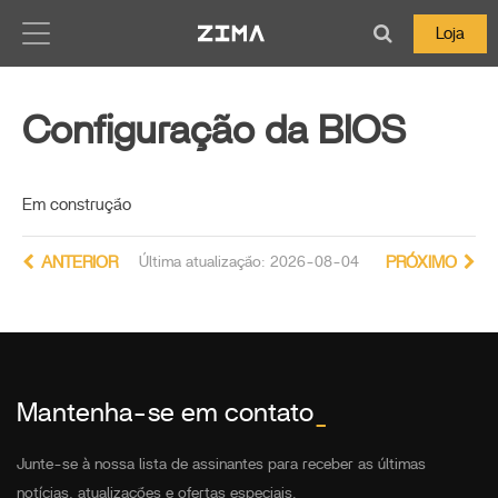
Zima-Docs
Loja
Configuração da BIOS
Em construção
ANTERIOR
Última atualização: 2026-08-04
PRÓXIMO
Mantenha-se em contato
_
Junte-se à nossa lista de assinantes para receber as últimas
notícias, atualizações e ofertas especiais.