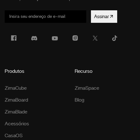
Assinar
Produtos
Recurso
ZimaCube
ZimaSpace
ZimaBoard
Blog
ZimaBlade
Acessórios
CasaOS