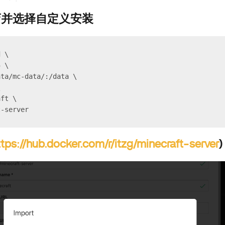
店并选择自定义安装
d \
5 \
ata/mc-data/:/data \
\
aft \
t-server
ttps://hub.docker.com/r/itzg/minecraft-server
)