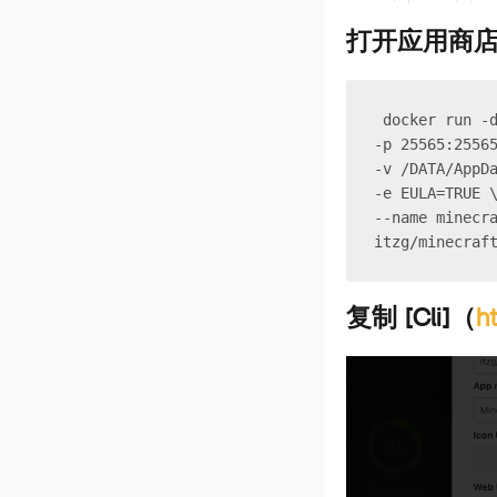
打开应用商
 docker run -
-p 25565:2556
-v /DATA/AppD
-e EULA=TRUE 
--name minecr
itzg/minecraf
复制 [Cli]（
h