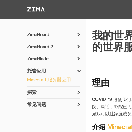
Zima-Docs
我的世界
ZimaBoard
开机
的世界
ZimaBoard 2
硬件简介
Power On
ZimaBlade
Fan Setup
开机
托管应用
OpenWrt 安装
硬件简介
Minecraft 服务器应用
理由
Arch Linux 安装
探索
COVID-19
迫使我们花
设置双盘 NAS
常见问题
院。最近，影院已无
安装 OMV
恢复 ZimaBoard CasaOS
游戏可以让家庭成员
出厂设置
OMV 配置
介绍
Minecra
升级主板 BIOS 版本
安装 UnRAID