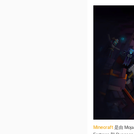
如何检查 IP 地址
安装 OpenWRT
eMMC 上的 OpenWRT
安装通用第三方操作系统
Jellyfin 服务器
安装复古游戏
Oculus VR
Syncthing
启用 ZimaBoard 上的
WOL
通过 Proxmox 进行迁移
AX210 无线网络适配器
最小化 Ubuntu 服务器构
建
Debian上为i226配置PVE
Minecraft
是由 Moja