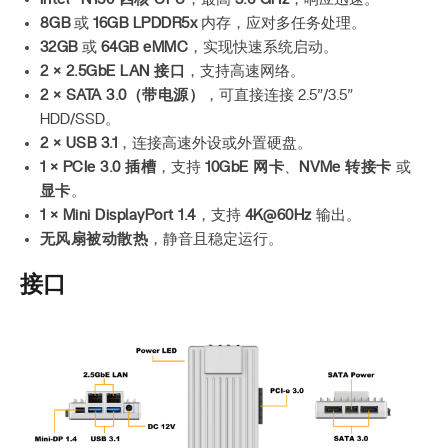
8GB
或
16GB LPDDR5x
内存，应对多任务处理。
32GB
或
64GB eMMC
，实现快速系统启动。
2 × 2.5GbE LAN 接口
，支持高速网络。
2 × SATA 3.0（带电源）
，可直接连接 2.5”/3.5”
HDD/SSD。
2 × USB 3.1
，连接高速外设或外置硬盘。
1 × PCIe 3.0 插槽
，支持
10GbE 网卡
、
NVMe 转接卡
或
显卡
。
1 × Mini DisplayPort 1.4
，支持
4K@60Hz
输出。
无风扇被动散热
，静音且稳定运行。
接口