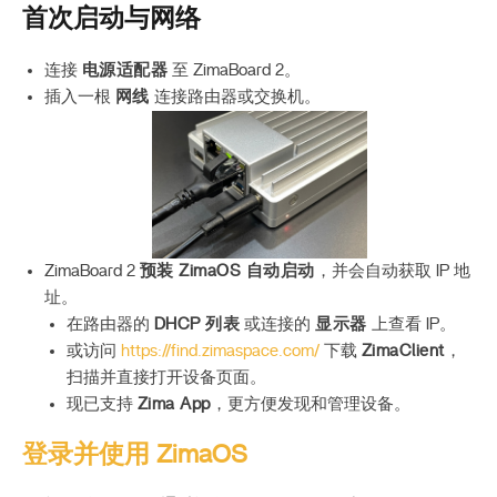
首次启动与网络
连接
电源适配器
至 ZimaBoard 2。
插入一根
网线
连接路由器或交换机。
ZimaBoard 2
预装 ZimaOS 自动启动
，并会自动获取 IP 地
址。
在路由器的
DHCP 列表
或连接的
显示器
上查看 IP。
或访问
https://find.zimaspace.com/
下载
ZimaClient
，
扫描并直接打开设备页面。
现已支持
Zima App
，更方便发现和管理设备。
登录并使用 ZimaOS