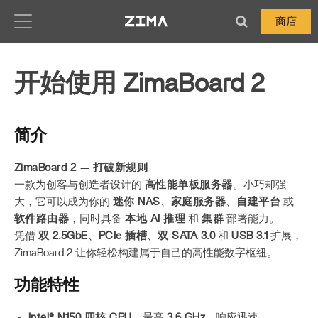
Zima-Docs
商店
开始使用 ZimaBoard 2
简介
ZimaBoard 2 — 打破新规则
一款为创客与创造者设计的
高性能单板服务器
。小巧却强
大，它可以成为你的
迷你 NAS
、
家庭服务器
、
自建平台
或
软件路由器
，同时具备
本地 AI 推理
和
集群
部署能力。
凭借
双 2.5GbE
、
PCIe 插槽
、
双 SATA 3.0
和
USB 3.1
扩展，
ZimaBoard 2 让你轻松构建属于自己的高性能数字枢纽。
功能特性
Intel® N150 四核 CPU
，最高
3.6 GHz
，响应迅速。