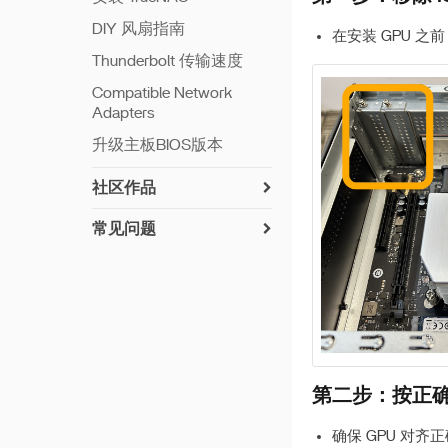
DIY 风扇指南
在安装 GPU 之前
Thunderbolt 传输速度
Compatible Network
Adapters
升级主板BIOS版本
社区作品
常见问题
ZimaCube 重置 CMOS
RAID 创建故障排除指南
ZimaCube BIOS 更新方法
内存测试教程
Troubleshooting Self-Test
第二步：按正确
Guide
确保 GPU 对齐
组装教程