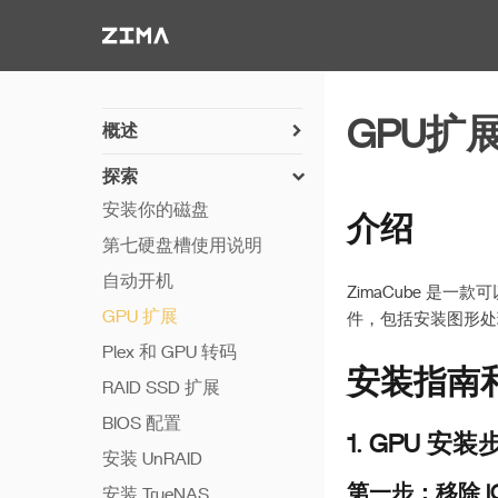
Zima-Docs
GPU扩
概述
开机指南
探索
PC 直连
安装你的磁盘
介绍
硬件简述
第七硬盘槽使用说明
硬件详情
自动开机
ZimaCube 
GPU 扩展
件，包括安装图形处
Plex 和 GPU 转码
安装指南
RAID SSD 扩展
BIOS 配置
1. GPU 安装
安装 UnRAID
第一步：移除 I
安装 TrueNAS