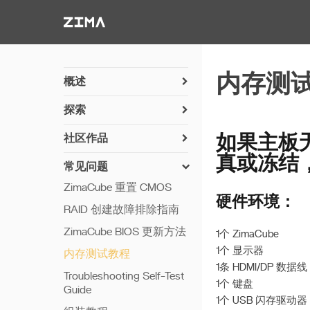
Zima-Docs
内存测
概述
开机指南
探索
PC 直连
安装你的磁盘
社区作品
如果主板
硬件简述
第七硬盘槽使用说明
真或冻结
常见问题
硬件详情
自动开机
ZimaCube 重置 CMOS
GPU 扩展
硬件环境：
RAID 创建故障排除指南
Plex 和 GPU 转码
ZimaCube BIOS 更新方法
1个 ZimaCube
RAID SSD 扩展
1个 显示器
内存测试教程
BIOS 配置
1条 HDMI/DP 数据线
Troubleshooting Self-Test
1个 键盘
安装 UnRAID
Guide
1个 USB 闪存驱动器
安装 TrueNAS