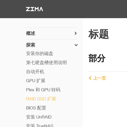
Zima-Docs
标题
概述
开机指南
探索
PC 直连
安装你的磁盘
部分
硬件简述
第七硬盘槽使用说明
硬件详情
自动开机
上一页
GPU 扩展
Plex 和 GPU 转码
RAID SSD 扩展
BIOS 配置
安装 UnRAID
安装 TrueNAS