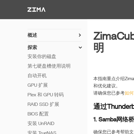
Zima-Docs
ZimaC
概述
开机指南
明
探索
PC 直连
安装你的磁盘
硬件简述
第七硬盘槽使用说明
硬件详情
自动开机
本指南重点介绍Zim
GPU 扩展
和优化建议。
请确保您已参考
如何通
Plex 和 GPU 转码
RAID SSD 扩展
通过Thunde
BIOS 配置
1. Samba网
安装 UnRAID
确保您已参考帮助文
安装 TrueNAS