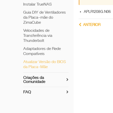
Instalar TrueNAS
APLR1208G.N06
Guia DIY de Ventiladores
da Placa-mãe do
ZimaCube
ANTERIOR
Velocidades de
Transferência via
Thunderbolt
Adaptadores de Rede
Compatíveis
Atualizar Versão do BIOS
da Placa-Mãe
Criações da
Comunidade
FAQ
ZimaCube Redefine
CMOS
Criando Guia de Solução