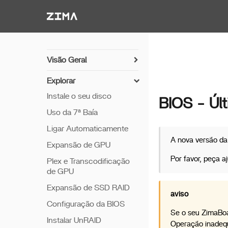
Zima-Docs
Visão Geral
Ligar
Explorar
PC Direto
Instale o seu disco
BIOS - Úl
Breve Hardware
Uso da 7ª Baía
Detalhes do Hardware
Ligar Automaticamente
A nova versão da
Expansão de GPU
Por favor, peça 
Plex e Transcodificação
de GPU
Expansão de SSD RAID
aviso
Configuração da BIOS
Se o seu ZimaBoa
Instalar UnRAID
Operação inadequ