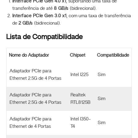
Interface PCIe Gen 4.0 x1
, suportando uma taxa de
transferência de até
8 GB/s
(bidirecional).
Interface PCIe Gen 3.0 x1
, com uma taxa de transferência
de
2 GB/s
(bidirecional).
Lista de Compatibilidade
Nome do Adaptador
Chipset
Compatibilidade
Adaptador PCIe para
Intel I225
Sim
Ethernet 2.5G de 4 Portas
Adaptador PCIe para
Realtek
Sim
Ethernet 2.5G de 4 Portas
RTL8125B
Adaptador PCIe para
Intel I350-
Sim
Ethernet de 4 Portas
T4