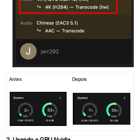
Antes
Depois
2. Usando a GPU Nvidia