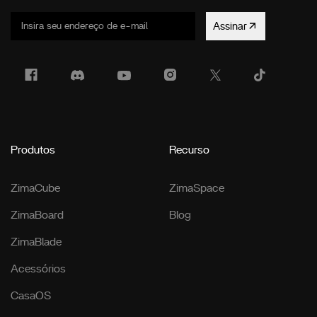
Assinar
Produtos
Recurso
ZimaCube
ZimaSpace
ZimaBoard
Blog
ZimaBlade
Acessórios
CasaOS