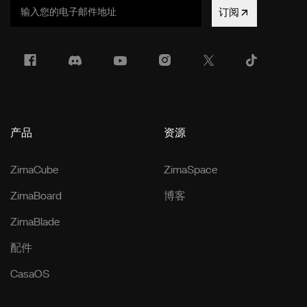
订阅
产品
资源
ZimaCube
ZimaSpace
ZimaBoard
博客
ZimaBlade
配件
CasaOS