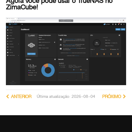
Agora você pode usar o TrueNAS no
ZimaCube!
ANTERIOR
Última atualização: 2026-08-04
PRÓXIMO