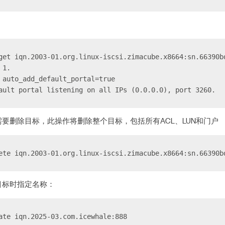
get iqn.2003-01.org.linux-iscsi.zimacube.x8664:sn.66390b
 1.
 auto_add_default_portal=true
ault portal listening on all IPs (0.0.0.0), port 3260.
要删除目标，此操作将删除整个目标，包括所有ACL、LUN和门户
ete iqn.2003-01.org.linux-iscsi.zimacube.x8664:sn.66390b
目标时指定名称：
ate iqn.2025-03.com.icewhale:888