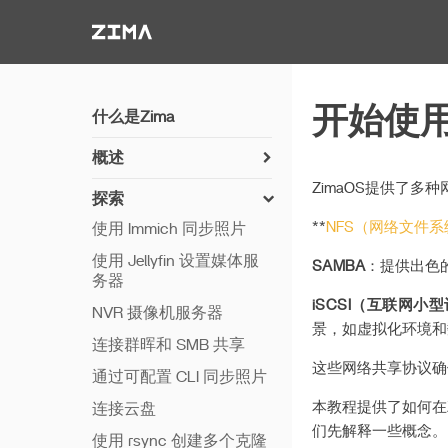
Zima-Docs
开始使用Z
什么是Zima
概述
如何安装 ZimaOS
ZimaOS提供了多
探索
开始使用
**
NFS（网络文件系
使用 Immich 同步照片
功能
使用 Jellyfin 设置媒体服
SAMBA
：提供出色
务器
远程访问
iSCSI（互联网小
NVR 摄像机服务器
Thunderbolt PC 直连
景，如虚拟化环境和
连接群晖和 SMB 共享
这些网络共享协议确
通过可配置 CLI 同步照片
本教程提供了如何在Z
连接云盘
们先解释一些概念。
使用 rsync 创建多个克隆