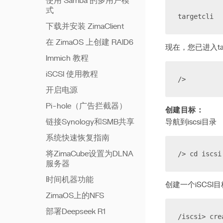
使用 Samba 的多用户模
式
targetcli
下载并安装 ZimaClient
在 ZimaOS 上创建 RAID6
现在，您已进入targ
Immich 教程
iSCSI 使用教程
/>
开启电源
Pi-hole（广告拦截器）
创建目标：
链接Synology和SMB共享
导航到iscsi目录
系统快速恢复指南
/> cd iscsi
将ZimaCube设置为DLNA
服务器
时间机器功能
创建一个iSCSI目
ZimaOS上的NFS
部署Deepseek R1
/iscsi> cre