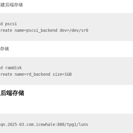
象创建后端存储
cd pscsi
create name=pscsi_backend dev=/dev/sr0
端存储
cd ramdisk
create name=rd_backend size=1GB
和后端存储
iqn.2025-03.com.icewhale:888/tpg1/luns