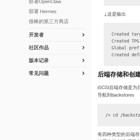
部署OpenClaw
部署 Hermes
↓这是输出
很棒的第三方商店
Created tar
开发者
Created TPG
如何安装 ZimaOS
Global pref
社区作品
网络交流
Created def
如何贡献
版本记录
设置 Python
已实施的驱动（社区用户
v 1.7.0
建议）
常见问题
后端存储和创
构建应用程序
v 1.6.2
UPS兼容性列表
在 ZimaOS 上安装
第七硬盘槽 LED
iSCSI后端存储
Syncthing
v 1.6.1
加密文件夹
离线更新
导航到backstores
在 ZimaOS 上安装
v 1.6.0
重置网络设置
支持的磁盘格式
Paperless-ngx
v 1.5.4
Privacy Policy
/> cd /backst
在 ZimaOS 上安装
v 1.5.3
Paperless‑AI
v 1.5.2
《AzuraCast 安装指南》
有四种类型的后端存