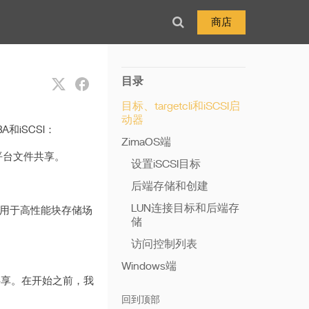
商店
目录
目标、targetcli和iSCSI启
动器
和iSCSI：
ZimaOS端
跨平台文件共享。
设置iSCSI目标
。
后端存储和创建
LUN连接目标和后端存
适用于高性能块存储场
储
访问控制列表
Windows端
储共享。在开始之前，我
回到顶部