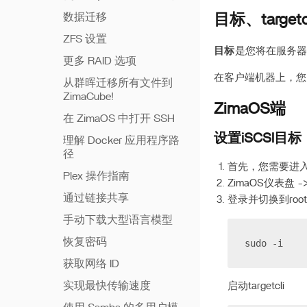
数据迁移
目标、target
ZFS 设置
目标
是您将在服务器
更多 RAID 选项
在客户端机器上，您
从群晖迁移所有文件到
ZimaCube!
ZimaOS端
在 ZimaOS 中打开 SSH
设置iSCSI目标
理解 Docker 应用程序路
径
首先，您需要进入Z
Plex 操作指南
ZimaOS仪表盘 -
通过链接共享
登录并切换到root
手动下载大型语言模型
恢复密码
sudo -i
获取网络 ID
实现最快传输速度
启动targetcli