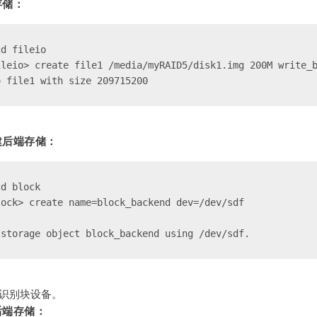
存储：
cd fileio 
ileio> create file1 /media/myRAID5/disk1.img 200M write_
o file1 with size 209715200
建后端存储：
cd block
lock> create name=block_backend dev=/dev/sdf
 storage object block_backend using /dev/sdf.
命令识别块设备。
后端存储：