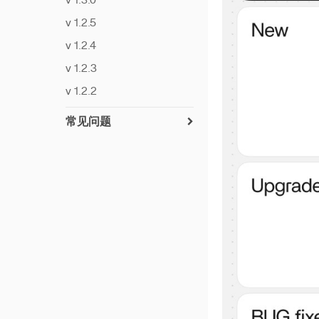
v 1.3.0
使用 Samba 的多用户模
式
v 1.2.5
下载并安装 ZimaClient
v 1.2.4
在 ZimaOS 上创建 RAID6
v 1.2.3
Immich 教程
v 1.2.2
iSCSI 使用教程
常见问题
开启电源
UPS兼容性列表
Pi-hole（广告拦截器）
加密文件夹
链接Synology和SMB共享
重置网络设置
系统快速恢复指南
Privacy Policy
将ZimaCube设置为DLNA
服务器
时间机器功能
ZimaOS上的NFS
部署Deepseek R1