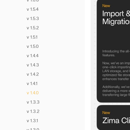
v 1.6.0
支持的磁盘格式
Paperless-ngx
数据迁移
v 1.5.4
在 ZimaOS 上安装
ZFS 设置
v 1.5.3
Paperless‑AI
更多 RAID 选项
v 1.5.2
《AzuraCast 安装指南》
从群晖迁移所有文件到
v 1.5.1
Zabbix安装指南
ZimaCube!
v 1.5.0
在 ZimaOS 中打开 SSH
v 1.4.4
理解 Docker 应用程序路
v 1.4.3
径
v 1.4.2
Plex 操作指南
v 1.4.1
通过链接共享
v 1.4.0
手动下载大型语言模型
v 1.3.3
恢复密码
v 1.3.2
获取网络 ID
v 1.3.1
实现最快传输速度