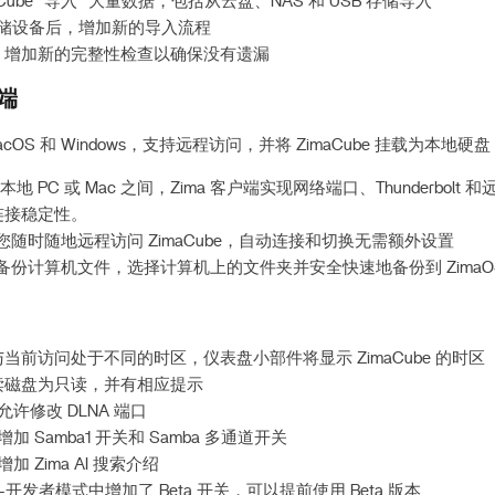
Cube “导入” 大量数据，包括从云盘、NAS 和 USB 存储导入
 存储设备后，增加新的导入流程
，增加新的完整性检查以确保没有遗漏
户端
acOS 和 Windows，支持远程访问，并将 ZimaCube 挂载为本地硬盘
您的本地 PC 或 Mac 之间，Zima 客户端实现网络端口、Thunderbol
连接稳定性。
许您随时随地远程访问 ZimaCube，自动连接和切换无需额外设置
支持备份计算机文件，选择计算机上的文件夹并安全快速地备份到 ZimaO
be 与当前访问处于不同的时区，仪表盘小部件将显示 ZimaCube 的时区
读磁盘为只读，并有相应提示
许修改 DLNA 端口
 Samba1 开关和 Samba 多通道开关
 Zima AI 搜索介绍
开发者模式中增加了 Beta 开关，可以提前使用 Beta 版本