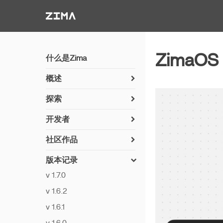
Zima-Docs
ZimaOS 
什么是Zima
概述
如何安装 ZimaOS
探索
开始使用
使用 Immich 同步照片
开发者
功能
使用 Jellyfin 设置媒体服
如何安装 ZimaOS
务器
社区作品
远程访问
网络交流
如何贡献
NVR 摄像机服务器
Thunderbolt PC 直连
版本记录
设置 Python
已实施的驱动（社区用户
连接群晖和 SMB 共享
v 1.7.0
建议）
构建应用程序
通过可配置 CLI 同步照片
v 1.6.2
在 ZimaOS 上安装
第七硬盘槽 LED
连接云盘
Syncthing
v 1.6.1
离线更新
使用 rsync 创建多个克隆
在 ZimaOS 上安装