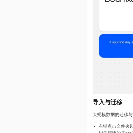
ZimaOS上的iSCSI
ZimaOS 和 QTS 双向同步
指南
中小企业帮助文档
ZimaOS-搜索工作
重新安装系统后重建RAID
带有ZimaOS的AI描述
启用AI搜索
启用英特尔 AX210
3-2-1备份
Migrate from CasaOS to
ZimaOS
导入与迁移
UPS 设置
大规模数据的迁移与
在Proxmox VE上安装
ZimaOS
右键点击文件夹