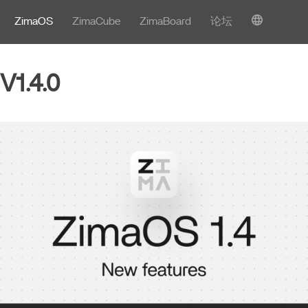
ZimaOS
ZimaCube
ZimaBoard
论坛
V1.4.0