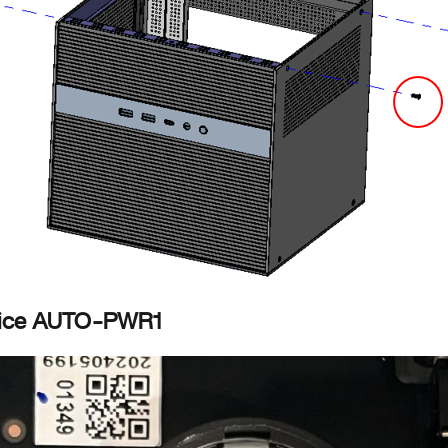
étodo
alice AUTO-PWR1