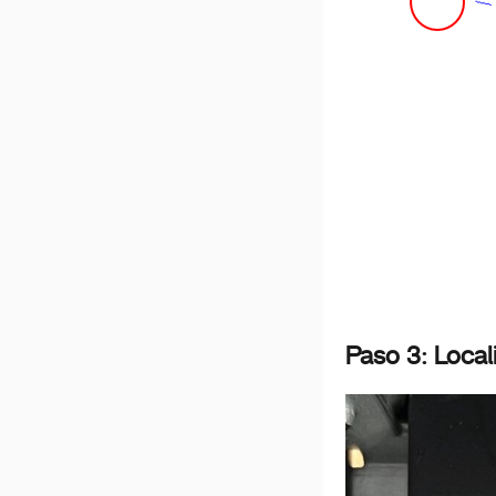
nslated_text":"Método
genui{"translation_block_widget":
{"content":"ZimaCube
Bios Update
Method","target_language":"es","translated_text":"M
de actualización de BIOS
de ZimaCube"}}
Tutorial de Prueba de
Memoria
Guía de Auto-Prueba de
Solución de Problemas
Tutorial de Ensamblaje
Thunderbolt connection
Paso 3: Loc
problem
La inicialización de la
cuenta falló