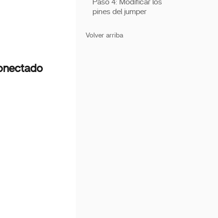
Paso 4: Modificar los
pines del jumper
Volver arriba
onectado