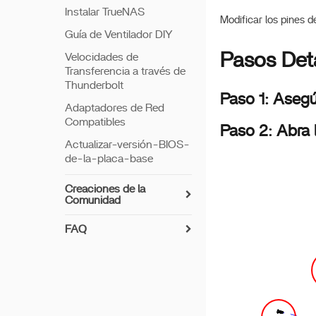
Instalar TrueNAS
Modificar los pines d
Guía de Ventilador DIY
Pasos Det
Velocidades de
Transferencia a través de
Thunderbolt
Paso 1: Aseg
Adaptadores de Red
Compatibles
Paso 2: Abra 
Actualizar-versión-BIOS-
de-la-placa-base
Creaciones de la
Comunidad
FAQ
ZimaCube Restablece
CMOS
Guía de solución de
":
problemas de la creación
de RAID