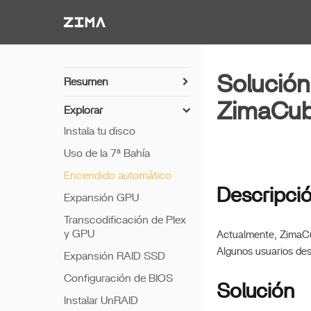
Zima-Docs
Solución
Resumen
Encendido
ZimaCu
Explorar
PC Directo
Instala tu disco
Resumen del Hardware
Uso de la 7ª Bahía
Detalles del Hardware
Encendido automático
Descripci
Expansión GPU
Transcodificación de Plex
y GPU
Actualmente, ZimaCub
Algunos usuarios des
Expansión RAID SSD
Configuración de BIOS
Solución
Instalar UnRAID