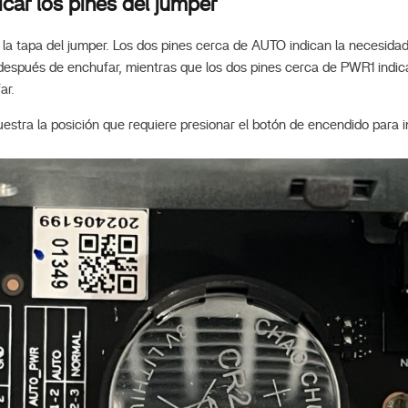
icar los pines del jumper
 la tapa del jumper. Los dos pines cerca de AUTO indican la necesidad
espués de enchufar, mientras que los dos pines cerca de PWR1 indican
ar.
estra la posición que requiere presionar el botón de encendido para i