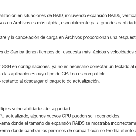
ualización en situaciones de RAID, incluyendo expansión RAID5, verific
vos en Archivos es más rápida, especialmente para grandes cantidad
stre y la cancelación de carga en Archivos proporcionan una respues
es de Samba tienen tiempos de respuesta más rápidos y velocidades 
r SSH en configuraciones, ya no es necesario conectar un teclado al d
a las aplicaciones cuyo tipo de CPU no es compatible.
o restante al descargar el paquete de actualización.
tiples vulnerabilidades de seguridad.
PU actualizado, algunos nuevos GPU pueden ser reconocidos.
oblema donde el tamaño de expansión RAID5 se mostraba incorrectam
oblema donde cambiar los permisos de compartición no tendría efecto 