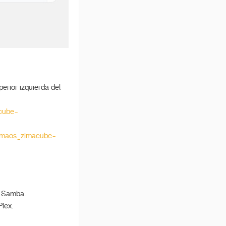
erior izquierda del
acube-
zimaos_zimacube-
o Samba.
Plex.