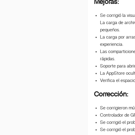
Mejoras:
Comparticiones SMB
Guía Rápida de
Se corrigió la vis
Recuperación del Sistema
La carga de archi
pequeños.
Configuración de
ZimaCube como servidor
La carga por arra
DLNA
experiencia.
Las comparticion
Características de la
Máquina del Tiempo
rápidas.
Soporte para abri
NFS en ZimaOS
La AppStore ocult
Desplegar Deepseek R1
Verifica el espaci
iSCSI en ZimaOS
Corrección:
Guía de sincronización
bidireccional de ZimaOS y
Se corrigieron múl
QTS
Controlador de G
Documento de ayuda para
Se corrigió el pr
SMB
Se corrigió el pr
Trabajo de ZimaOS-