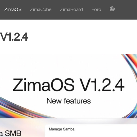
ZimaOS
ZimaCube
ZimaBoard
Foro
V1.2.4