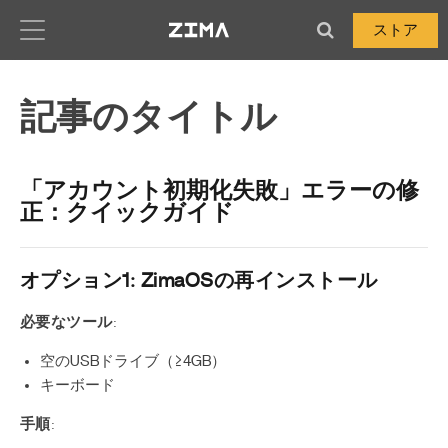
Zima-Docs
ストア
記事のタイトル
「アカウント初期化失敗」エラーの修
正：クイックガイド
オプション1: ZimaOSの再インストール
必要なツール
:
空のUSBドライブ（≥4GB）
キーボード
":
手順
:
nslated_text":"ZimaCube