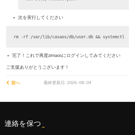
次を実行してください
rm -rf /var/lib/casaos/db/user.db && systemctl res
完了！これで再度zimaosにログインしてみてください
ご支援ありがとうございます！
前へ
最終更新日: 2026-08-04
連絡を保つ
_