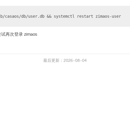
ib/casaos/db/user.db && systemctl restart zimaos-user 
再次登录 zimaos
最后更新：2026-08-04