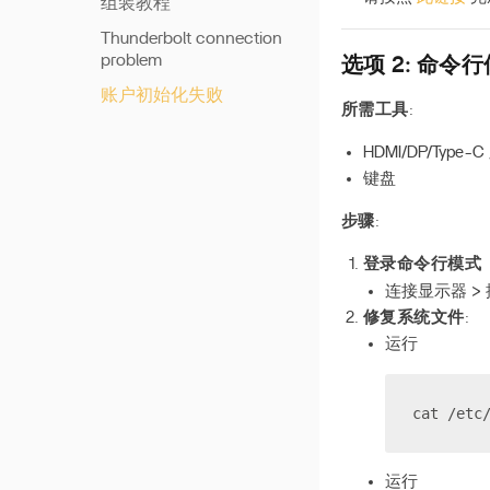
组装教程
DIY 风扇指南
Thunderbolt connection
problem
选项 2: 命令
Thunderbolt 传输速度
账户初始化失败
Compatible Network
所需工具
:
Adapters
HDMI/DP/Type-
升级主板BIOS版本
键盘
步骤
:
登录命令行模式
连接显示器 > 按
修复系统文件
:
运行
cat /etc
运行