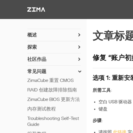
Zima-Docs
文章标
概述
开机指南
探索
PC 直连
安装你的磁盘
修复 “账户
社区作品
硬件简述
第七硬盘槽使用说明
常见问题
硬件详情
自动开机
选项 1: 重新安装
ZimaCube 重置 CMOS
GPU 扩展
RAID 创建故障排除指南
所需工具
:
Plex 和 GPU 转码
ZimaCube BIOS 更新方法
空白 USB 驱动器 
RAID SSD 扩展
内存测试教程
键盘
BIOS 配置
Troubleshooting Self-Test
步骤
:
安装 UnRAID
Guide
安装 TrueNAS
请按照
此链接
完