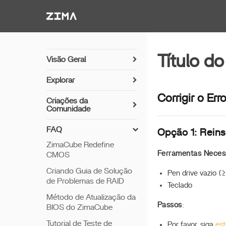
Zima-Docs
Título do
Visão Geral
Ligar
Explorar
PC Direto
Instale o seu disco
Corrigir o Er
Criações da
Breve Hardware
Comunidade
Uso da 7ª Baía
Detalhes do Hardware
Ligar Automaticamente
FAQ
Opção 1: Rein
Expansão de GPU
ZimaCube Redefine
Ferramentas Neces
CMOS
Plex e Transcodificação
de GPU
Criando Guia de Solução
Pen drive vazio (
de Problemas de RAID
Teclado
Expansão de SSD RAID
Método de Atualização da
Configuração da BIOS
Passos
:
BIOS do ZimaCube
Instalar UnRAID
Tutorial de Teste de
Por favor, siga
est