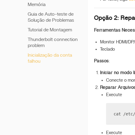
Memória
Instalar TrueNAS
Guia de Auto-teste de
Guia DIY de Ventiladores
Opção 2: Repa
Solução de Problemas
da Placa-mãe do
ZimaCube
Tutorial de Montagem
Ferramentas Neces
Velocidades de
Thunderbolt connection
Monitor HDMI/DP
Transferência via
problem
Thunderbolt
Teclado
Inicialização da conta
Adaptadores de Rede
falhou
Passos
:
Compatíveis
Iniciar no modo 
Atualizar Versão do BIOS
da Placa-Mãe
Conecte o moni
Reparar Arquivo
Execute
cat /etc
Execute