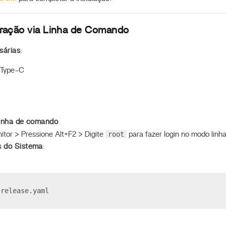
ração via Linha de Comando
sárias
:
/Type-C
linha de comando
root
tor > Pressione Alt+F2 > Digite
para fazer login no modo lin
s do Sistema
:
/release.yaml