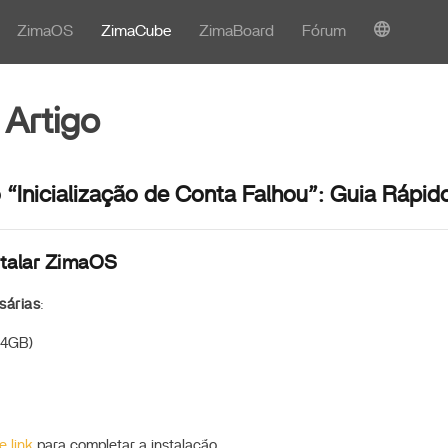
ZimaOS
ZimaCube
ZimaBoard
Fórum
 Artigo
ro “Inicialização de Conta Falhou”: Guia Rápid
stalar ZimaOS
sárias
:
≥4GB)
e link
para completar a instalação.