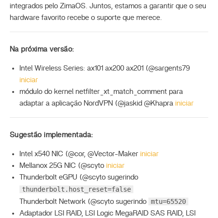
integrados pelo ZimaOS. Juntos, estamos a garantir que o seu
hardware favorito recebe o suporte que merece.
Na próxima versão:
Intel Wireless Series: ax101 ax200 ax201 (@sargents79
iniciar
módulo do kernel netfilter_xt_match_comment para
adaptar a aplicação NordVPN (@jaskid @Khapra
iniciar
Sugestão implementada:
Intel x540 NIC (@cor, @Vector-Maker
iniciar
Mellanox 25G NIC (@scyto
iniciar
Thunderbolt eGPU (@scyto sugerindo
thunderbolt.host_reset=false
mtu=65520
Thunderbolt Network (@scyto sugerindo
Adaptador LSI RAID, LSI Logic MegaRAID SAS RAID, LSI