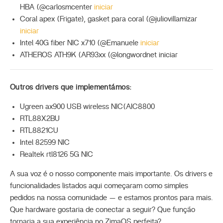
HBA (@carlosmcenter
iniciar
Coral apex (Frigate), gasket para coral (@juliovillamizar
iniciar
Intel 40G fiber NIC x710 (@Emanuele
iniciar
ATHEROS ATH9K (AR93xx (@longwordnet iniciar
Outros drivers que implementámos:
Ugreen ax900 USB wireless NIC(AIC8800
RTL88X2BU
RTL8821CU
Intel 82599 NIC
Realtek rtl8126 5G NIC
A sua voz é o nosso componente mais importante. Os drivers e
funcionalidades listados aqui começaram como simples
pedidos na nossa comunidade — e estamos prontos para mais.
Que hardware gostaria de conectar a seguir? Que função
tornaria a sua experiência no ZimaOS perfeita?